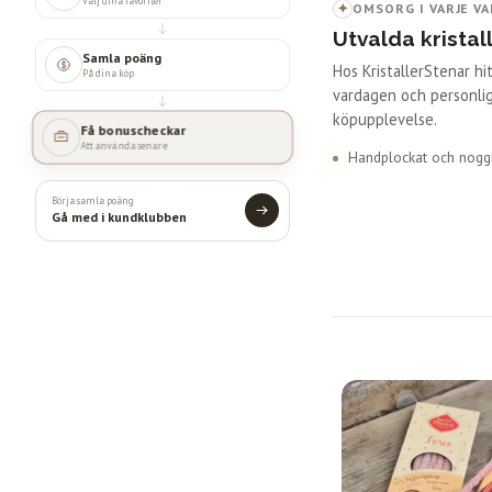
Välj dina favoriter
✦
OMSORG I VARJE VA
Utvalda kristal
Samla poäng
Hos KristallerStenar h
På dina köp
vardagen och personlig
köpupplevelse.
Få bonuscheckar
Att använda senare
Handplockat och noggr
Börja samla poäng
Gå med i kundklubben