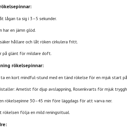
rökelsepinnar:
åt lågan ta sig i 3–5 sekunder.
n har en jämn glöd.
säker hållare och låt röken cirkulera fritt.
 på glänt för mildare doft.
ning rökelsepinnar:
: ta en kort mindful-stund med en tänd rökelse för en mjuk start p
staller: Ametist för djup avslappning, Rosenkvarts för mjuk tryggh
 en rökelsepinne 30–45 min före läggdags för att varva ner.
åt rökelsen följa en mild reningsritual.
re: