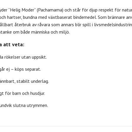
er ”Helig Moder” (Pachamama) och står för djup respekt för naturen
och hartser, bundna med växtbaserat bindemedel. Som brännare anvä
ållbart återbruk av råvara som annars blir spill i livsmedelsindustri
anke om både människa och miljö.
Dofter
Kristallvård
Rökelse
•
•
•
a att veta:
a rökelser utan uppsikt.
går ej – köps separat.
ännbart, stabilt underlag.
t för barn och husdjur.
h undvik slutna utrymmen.