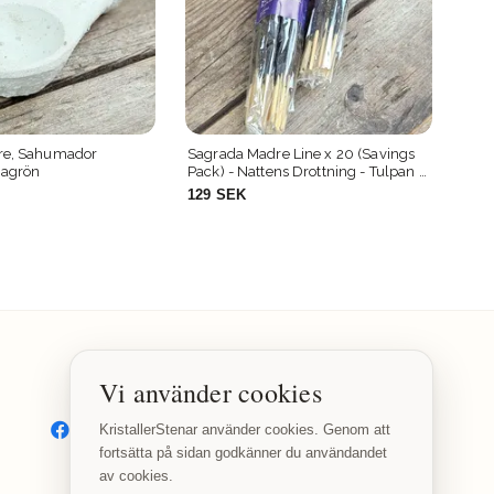
are, Sahumador
Sagrada Madre Line x 20 (Savings
Sag
iagrön
Pack) - Nattens Drottning - Tulpan &
Smu
Lavendel, rökelsepinnar
pres
129 SEK
69 
Vi använder cookies
SOCIALA MEDIER
Facebook
Instagram
KristallerStenar använder cookies. Genom att
fortsätta på sidan godkänner du användandet
av cookies.