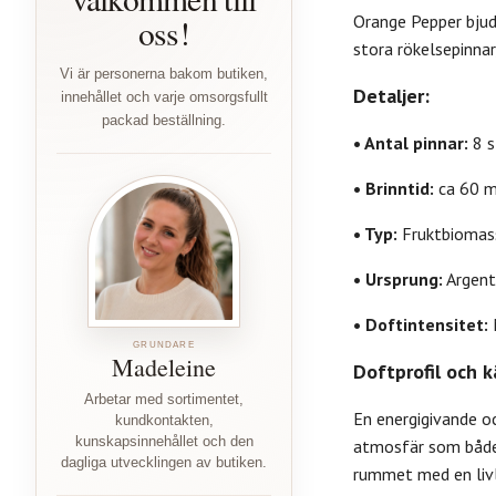
Orange Pepper bjude
oss!
stora rökelsepinnar
Vi är personerna bakom butiken,
Detaljer:
innehållet och varje omsorgsfullt
packad beställning.
• Antal pinnar:
8 s
• Brinntid:
ca 60 m
• Typ:
Fruktbiomass
• Ursprung:
Argent
• Doftintensitet:
GRUNDARE
Madeleine
Doftprofil och 
Arbetar med sortimentet,
En energigivande oc
kundkontakten,
kunskapsinnehållet och den
atmosfär som både l
dagliga utvecklingen av butiken.
rummet med en livl