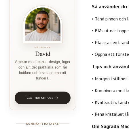
Så använder du 
• Tänd pinnen och l
• Blås ut när toppe
• Placera i en brand
GRUNDARE
David
• Öppna ett fönster
Arbetar med teknik, design, lager
Tips och använd
och allt det praktiska som får
butiken och leveranserna att
• Morgon i stillhet
fungera.
• Kombinera med kri
Läs mer om oss
• Kvällsrutin: tänd
• Rena kristaller: l
KUNSKAPSDATABAS
Om Sagrada Mad