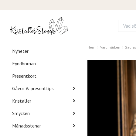
Hem
Varumärken
Sagra
Nyheter
Fyndhörnan
Presentkort
Gåvor & presenttips
Kristaller
Smycken
Månadsstenar