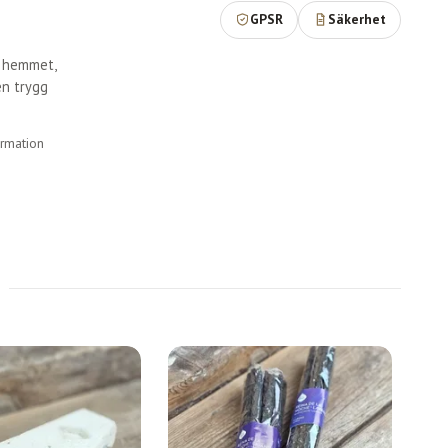
GPSR
Säkerhet
r hemmet,
en trygg
ormation