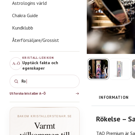
Astrologins värld
Chakra Guide
Kundklubb
Återförsäljare/Grossist
KRISTALL-LEXIKON
Upptäck fakta och
A–Ö
egenskaper
Rosenkvarts
Utforska kristaller A–Ö
INFORMATION
Rökelse – S
BAKOM KRISTALLERSTENAR.SE
Varmt
välkommen till
TAO Premium är Sag