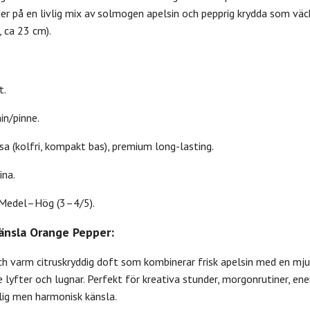
r på en livlig mix av solmogen apelsin och pepprig krydda som väcke
, ca 23 cm).
t.
in/pinne.
a (kolfri, kompakt bas), premium long-lasting.
ina.
Medel–Hög (3–4/5).
känsla Orange Pepper:
h varm citruskryddig doft som kombinerar frisk apelsin med en mjuk
yfter och lugnar. Perfekt för kreativa stunder, morgonrutiner, ene
ig men harmonisk känsla.