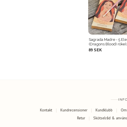
Sagrada Madre Natural line - Yagra,
Sagrada Madre - 5 Elements, Fire
rökelsepinnar
(Dragons Blood) rökel
79 SEK
89 SEK
INF
Kontakt
Kundrecensioner
Kundklubb
Om
Retur
Skötselråd & använ