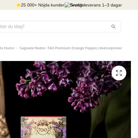
25 000+ Nöjda kunder
Snabb leverans 1–3 dagar
da Madre
Sagrada Madre - TAO Premium Orange Pepper, rökelsepinnar