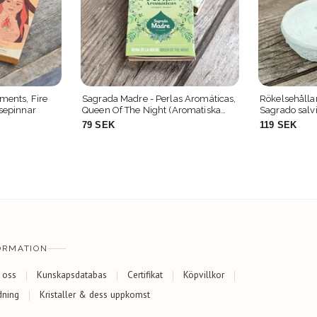
Sagrada Madre - Perlas Aromáticas,
Rökelsehåll
sepinnar
Queen Of The Night (Aromatiska
Sagrado salv
pärlor)
79 SEK
119 SEK
ORMATION
 oss
Kunskapsdatabas
Certifikat
Köpvillkor
dning
Kristaller & dess uppkomst