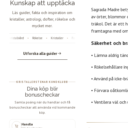
Kunskap att upptäcka
Sagrada Madre betyd
Läs guider, fakta och inspiration om
av örter, blommor 
kristaller, astrologi, dofter, rökelse och
träkol. Det är ett h
mycket mer.
framtagna med omt
Kristallvård
Rökelse
Kristaller
Fossiler
Astrologi
Änglanummer
•
•
•
•
•
•
Säkerhet och br
Utforska alla guider
• Lämna aldrig tänd
• Rökelsehållare in
• Använd på icke-br
KRISTALLERSTENAR KUNDKLUBB
Dina köp blir
• Förvara oåtkomlig
bonuscheckar
• Ventilera väl oc
Samla poäng när du handlar och få
bonuscheckar att använda vid kommande
köp.
Handla