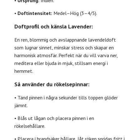
•
Ursprung:
Indien.
•
Doftintensitet:
Medel–Hög (3–4/5).
Doftprofil och känsla Lavender:
En ren, blommig och avslappnande lavendeldoft
som lugnar sinnet, minskar stress och skapar en
harmonisk atmosfär. Perfekt när du vill varva ner,
meditera eller bjuda in mjuk, stillsam energi i
hemmet.
Så använder du rökelsepinnar:
• Tänd pinnen i några sekunder tills toppen glöder
jämnt.
• Blås ut lågan och placera pinnen i en
rökelsehållare.
• Placera i brandsäker hållare, låt röken spridas fritt i