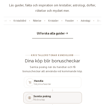
Läs guider, fakta och inspiration om kristaller, astrologi, dofter,
rökelse och mycket mer.
fter
Kristallvård
Rökelse
Kristaller
Fossiler
Astrologi
Änglanu
•
•
•
•
•
•
Utforska alla guider
KRISTALLERSTENAR KUNDKLUBB
Dina köp blir bonuscheckar
Samla poäng när du handlar och få
bonuscheckar att använda vid kommande köp.
Handla
Välj dina favoriter
Samla poäng
På dina köp