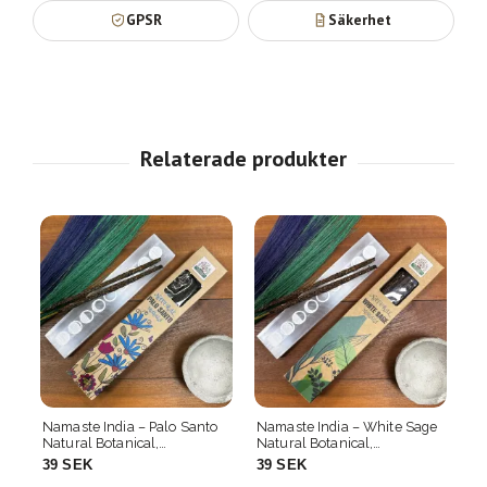
GPSR
Säkerhet
o
Namaste India – White Sage
Namaste India – Myrrh
Na
Natural Botanical,
Natural Botanical,
Na
rökelsepinnar
rökelsepinnar
rö
39 SEK
39 SEK
3