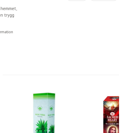
r hemmet,
en trygg
ormation