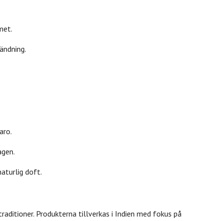
met.
ändning.
aro.
agen.
aturlig doft.
raditioner. Produkterna tillverkas i Indien med fokus på