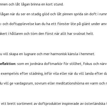
nnen och låt lågan brinna en kort stund.
t lågan när du ser en stadig glöd och låt pinnen sprida sin doft i rum
k- och doftupplevelse kan du ha ett fönster lite på glänt under anv
äkert i hållaren och töm den först när allt har svalnat helt.
u vill skapa en lugnare och mer harmonisk känsla i hemmet.
eflektion:
som en jordnära doftmarkör för stillhet, fokus och närv
exempelvis efter städning, inför vila eller när du vill landa efter d
du vill ge vardagsrum, sovrum eller meditationshörna en varm och n
 ett brett sortiment av doftprodukter inspirerade av österländska t