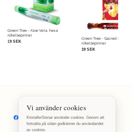
Aloe Vera, hexa
Gree
r
röke
Green Tree - Sacred Heart, hexa
19 
rökelsepinnar
19 SEK
Vi använder cookies
SOCIALA MEDIER
Facebook
Instagram
KristallerStenar använder cookies. Genom att
fortsätta på sidan godkänner du användandet
av cookies.