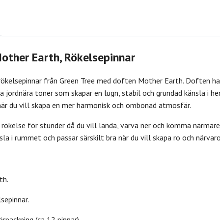
other Earth, Rökelsepinnar
 rökelsepinnar från Green Tree med doften Mother Earth. Doften har 
 jordnära toner som skapar en lugn, stabil och grundad känsla i he
r när du vill skapa en mer harmonisk och ombonad atmosfär.
rökelse för stunder då du vill landa, varva ner och komma närmare 
la i rummet och passar särskilt bra när du vill skapa ro och närvaro
th.
sepinnar.
örpackning (ca 12 pinnar).