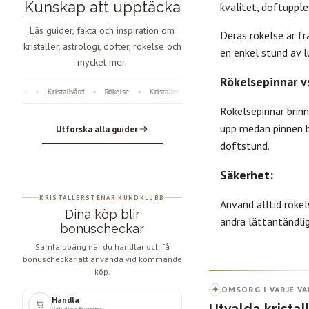
Kunskap att upptäcka
kvalitet, doftuppl
Läs guider, fakta och inspiration om
Deras rökelse är fr
kristaller, astrologi, dofter, rökelse och
en enkel stund av l
mycket mer.
Rökelsepinnar v
fter
Kristallvård
Rökelse
Kristaller
Fossiler
Astrologi
Änglanu
•
•
•
•
•
•
Rökelsepinnar brinn
upp medan pinnen br
Utforska alla guider
doftstund.
Säkerhet:
KRISTALLERSTENAR KUNDKLUBB
Använd alltid rökel
Dina köp blir
andra lättantändlig
bonuscheckar
Samla poäng när du handlar och få
bonuscheckar att använda vid kommande
köp.
✦
OMSORG I VARJE VA
Handla
Utvalda kristal