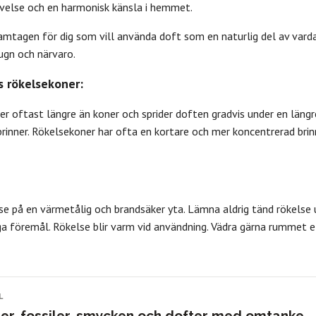
evelse och en harmonisk känsla i hemmet.
amtagen för dig som vill använda doft som en naturlig del av varda
ugn och närvaro.
s rökelsekoner:
mmer
Dofter
Kristallvård
Rökelse
•
•
•
•
er oftast längre än koner och sprider doften gradvis under en längr
inner. Rökelsekoner har ofta en kortare och mer koncentrerad brinnt
se på en värmetålig och brandsäker yta. Lämna aldrig tänd rökelse ut
a föremål. Rökelse blir varm vid användning. Vädra gärna rummet ef
L
ler, fossiler, smycken och dofter med omtanke