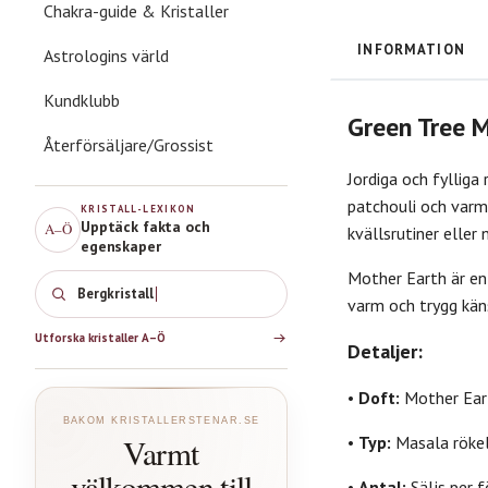
Chakra-guide & Kristaller
INFORMATION
Astrologins värld
Kundklubb
Green Tree M
Återförsäljare/Grossist
Jordiga och fylliga
patchouli och varma
KRISTALL-LEXIKON
Upptäck fakta och
A–Ö
kvällsrutiner elle
egenskaper
Mother Earth är en 
Bergk
varm och trygg käns
Utforska kristaller A–Ö
Detaljer:
•
Doft:
Mother Ear
BAKOM KRISTALLERSTENAR.SE
Varmt
•
Typ:
Masala rökel
välkommen till
•
Antal:
Säljs per f