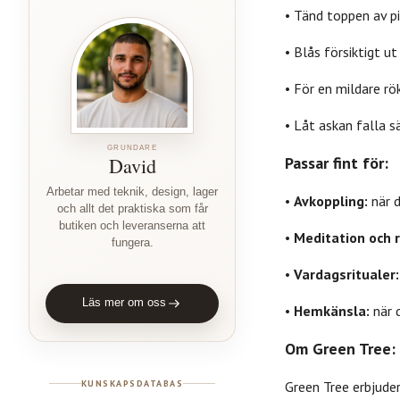
• Tänd toppen av pi
• Blås försiktigt u
• För en mildare rö
• Låt askan falla s
GRUNDARE
David
Passar fint för:
Arbetar med teknik, design, lager
•
Avkoppling:
när d
och allt det praktiska som får
butiken och leveranserna att
•
Meditation och r
fungera.
•
Vardagsritualer:
Läs mer om oss
•
Hemkänsla:
när 
Om Green Tree:
KUNSKAPSDATABAS
Green Tree erbjuder