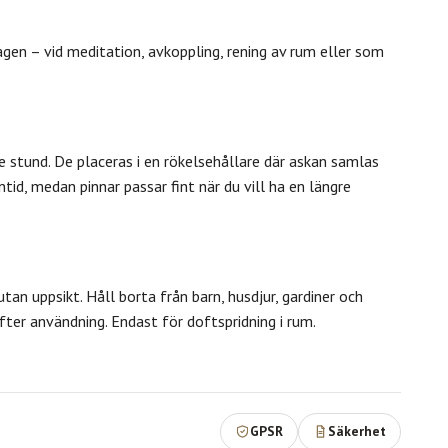
gen – vid meditation, avkoppling, rening av rum eller som
e stund. De placeras i en rökelsehållare där askan samlas
id, medan pinnar passar fint när du vill ha en längre
an uppsikt. Håll borta från barn, husdjur, gardiner och
ter användning. Endast för doftspridning i rum.
GPSR
Säkerhet