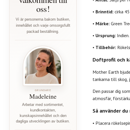
oss!
•
Brinntid:
cirka 45
Vi är personerna bakom butiken,
•
Märke:
Green Tre
innehållet och varje omsorgsfullt
packad beställning.
•
Ursprung:
Indien.
•
Tillbehör:
Rökelse
Doftprofil och 
Mother Earth bjude
tankarna till skog,
Den passar dig som 
GRUNDARE
Madeleine
atmosfär, förstärk
Arbetar med sortimentet,
Så använder du 
kundkontakten,
kunskapsinnehållet och den
dagliga utvecklingen av butiken.
• Placera rökelsepi