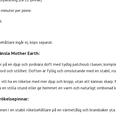
 minuter per pinne.
e.
hållare ingår ej, köps separat.
känsla Mother Earth:
r på en djup och jordnära doft med tydlig patchouli i basen, kompl
 jord och stillhet. Doften är fyllig och omslutande med en stabil, ro
vill ha en rökelse med mer djup och kropp, utan att kännas skarp. 
a en stilla stund eller ge hemmet en varm och naturligt ombonad k
rökelsepinnar:
nnen i en stabil rökelsehållare på en värmetålig och brandsäker yta.