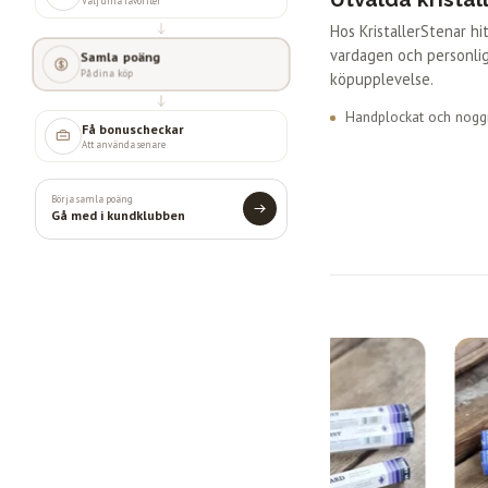
Välj dina favoriter
Hos KristallerStenar h
vardagen och personlig
Samla poäng
På dina köp
köpupplevelse.
Handplockat och noggr
Få bonuscheckar
Att använda senare
Börja samla poäng
Gå med i kundklubben