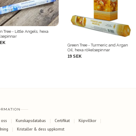
gels, hexa
Green Tree - 
rökelsepinna
19 SEK
Green Tree - Turmeric and Argan
Oil, hexa rökelsepinnar
19 SEK
ORMATION
 oss
Kunskapsdatabas
Certifikat
Köpvillkor
dning
Kristaller & dess uppkomst