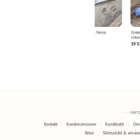
Green Tree - Fairy Mist, hexa
Green Tree - Little An
rökelsepinnar
rökelsepinnar
19 SEK
19 SEK
INF
Kontakt
Kundrecensioner
Kundklubb
Om
Retur
Skötselråd & använ