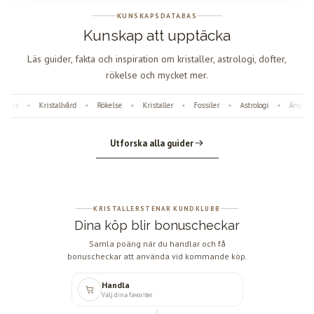
KUNSKAPSDATABAS
Kunskap att upptäcka
Läs guider, fakta och inspiration om kristaller, astrologi, dofter,
rökelse och mycket mer.
fter
Kristallvård
Rökelse
Kristaller
Fossiler
Astrologi
Änglanu
•
•
•
•
•
•
Utforska alla guider
KRISTALLERSTENAR KUNDKLUBB
Dina köp blir bonuscheckar
Samla poäng när du handlar och få
bonuscheckar att använda vid kommande köp.
Handla
Välj dina favoriter