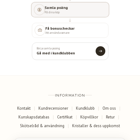
Samla poäng
På dina köp
Få bonuscheckar
Att använda senare
Börja samla poäng
Gå med i kundklubben
INFORMATION
Kontakt
Kundrecensioner
Kundklubb
Om oss
Kunskapsdatabas
Certifikat
Köpvillkor
Retur
Skötselråd & användning
Kristaller & dess uppkomst