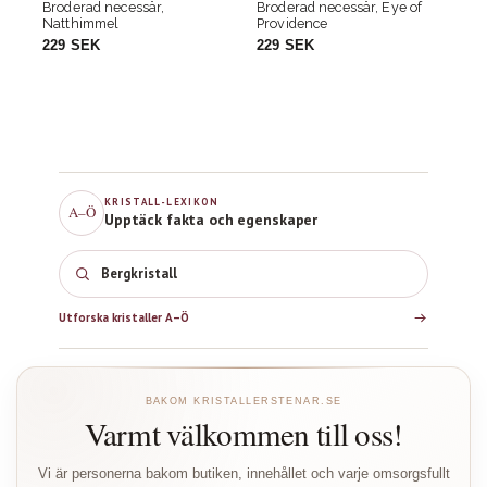
Broderad necessär, Eye of
Förvaringspåse i Bomull,
F
Providence
Flower of life svart
c
229 SEK
29 SEK
2
KRISTALL-LEXIKON
A–Ö
Upptäck fakta och egenskaper
Bergkristall
Utforska kristaller A–Ö
BAKOM KRISTALLERSTENAR.SE
Varmt välkommen till oss!
Vi är personerna bakom butiken, innehållet och varje omsorgsfullt