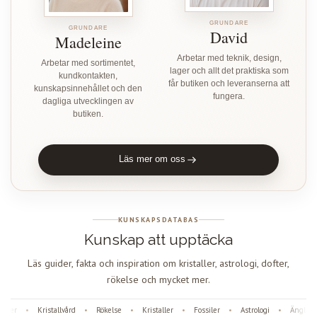
GRUNDARE
GRUNDARE
David
Madeleine
Arbetar med teknik, design,
Arbetar med sortimentet,
lager och allt det praktiska som
kundkontakten,
får butiken och leveranserna att
kunskapsinnehållet och den
fungera.
dagliga utvecklingen av
butiken.
Läs mer om oss
KUNSKAPSDATABAS
Kunskap att upptäcka
Läs guider, fakta och inspiration om kristaller, astrologi, dofter,
rökelse och mycket mer.
ter
Kristallvård
Rökelse
Kristaller
Fossiler
Astrologi
Änglanum
•
•
•
•
•
•