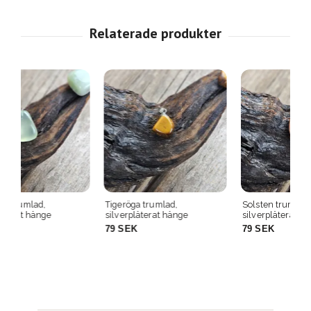
Tigeröga trumlad,
Solsten trumlad,
Bl
silverpläterat hänge
silverpläterat hänge
si
79 SEK
79 SEK
7