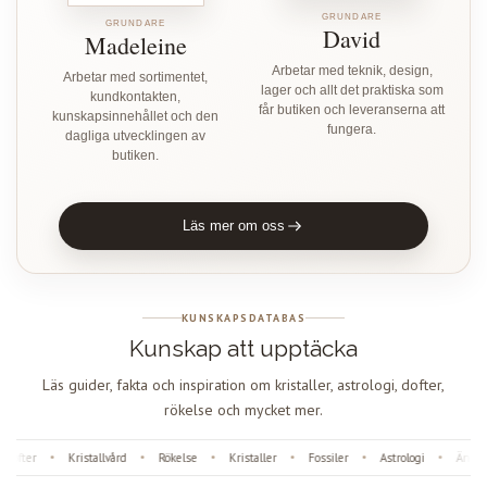
GRUNDARE
GRUNDARE
David
Madeleine
Arbetar med teknik, design,
Arbetar med sortimentet,
lager och allt det praktiska som
kundkontakten,
får butiken och leveranserna att
kunskapsinnehållet och den
fungera.
dagliga utvecklingen av
butiken.
Läs mer om oss
KUNSKAPSDATABAS
Kunskap att upptäcka
Läs guider, fakta och inspiration om kristaller, astrologi, dofter,
rökelse och mycket mer.
ofter
Kristallvård
Rökelse
Kristaller
Fossiler
Astrologi
Änglan
•
•
•
•
•
•