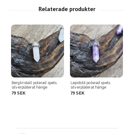
ad spets,
Lepidolit polerad spets,
Agat polerad spets,
nge
silverpläterat hänge
silverpläterat hänge
79 SEK
79 SEK