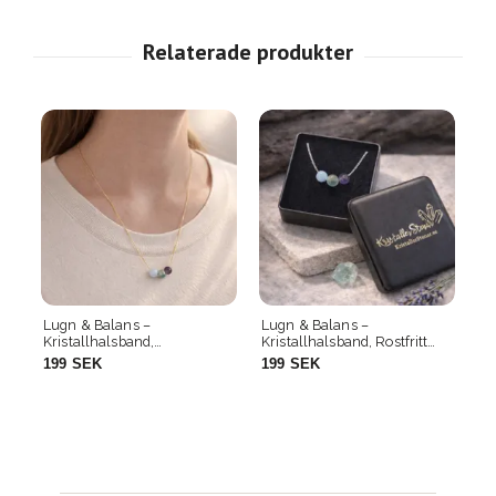
Lugn & Balans –
Lugn & Balans –
Kristallhalsband,
Kristallhalsband, Rostfritt
Guldpläterad
Stål
199 SEK
199 SEK