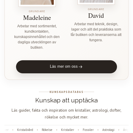
GRUNDARE
GRUNDARE
David
Madeleine
Arbetar med teknik, design,
Arbetar med sortimentet,
lager och allt det praktiska som
kundkontakten,
får butiken och leveranserna att
kunskapsinnehållet och den
fungera.
dagliga utvecklingen av
butiken.
Läs mer om oss
KUNSKAPSDATABAS
Kunskap att upptäcka
Läs guider, fakta och inspiration om kristaller, astrologi, dofter,
rökelse och mycket mer.
fter
Kristallvård
Rökelse
Kristaller
Fossiler
Astrologi
Änglanu
•
•
•
•
•
•