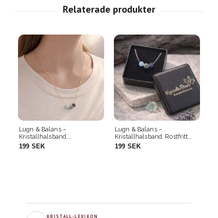
Lugn & Balans –
Lugn & Balans –
Kristallhalsband,
Kristallhalsband, Rostfritt
Guldpläterad
Stål
199 SEK
199 SEK
KRISTALL-LEXIKON