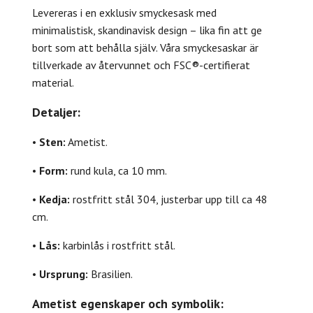
Levereras i en exklusiv smyckesask med
minimalistisk, skandinavisk design – lika fin att ge
bort som att behålla själv. Våra smyckesaskar är
tillverkade av återvunnet och FSC®-certifierat
material.
Detaljer:
•
Sten:
Ametist.
•
Form:
rund kula, ca 10 mm.
•
Kedja:
rostfritt stål 304, justerbar upp till ca 48
cm.
•
Lås:
karbinlås i rostfritt stål.
•
Ursprung:
Brasilien.
Ametist egenskaper och symbolik: