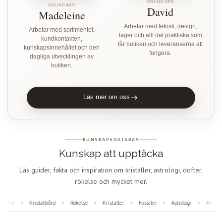
GRUNDARE
GRUNDARE
David
Madeleine
Arbetar med teknik, design,
Arbetar med sortimentet,
lager och allt det praktiska som
kundkontakten,
får butiken och leveranserna att
kunskapsinnehållet och den
fungera.
dagliga utvecklingen av
butiken.
Läs mer om oss
KUNSKAPSDATABAS
Kunskap att upptäcka
Läs guider, fakta och inspiration om kristaller, astrologi, dofter,
rökelse och mycket mer.
fter
Kristallvård
Rökelse
Kristaller
Fossiler
Astrologi
Änglanu
•
•
•
•
•
•