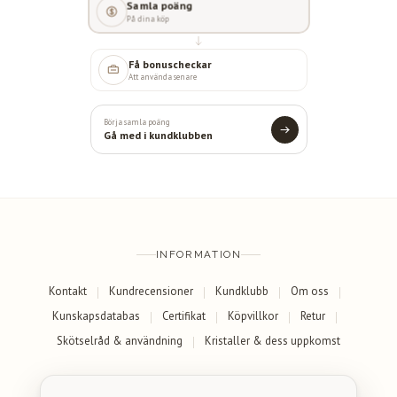
Samla poäng
På dina köp
Få bonuscheckar
Att använda senare
Börja samla poäng
Gå med i kundklubben
INFORMATION
Kontakt
Kundrecensioner
Kundklubb
Om oss
Kunskapsdatabas
Certifikat
Köpvillkor
Retur
Skötselråd & användning
Kristaller & dess uppkomst
SOCIALA MEDIER