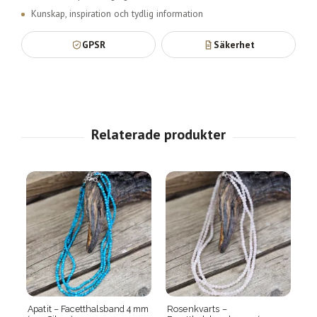
Kunskap, inspiration och tydlig information
GPSR
Säkerhet
d 4 mm
Rosenkvarts –
Grön Granat –