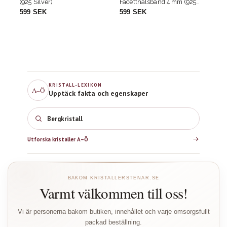
Facetthalsband 4 mm (925
Facetthalsband 4 mm (925
Silver)
Silver)
599 SEK
799 SEK
KRISTALL-LEXIKON
A–Ö
Upptäck fakta och egenskaper
Bergkristall
Utforska kristaller A–Ö
BAKOM KRISTALLERSTENAR.SE
Varmt välkommen till oss!
Vi är personerna bakom butiken, innehållet och varje omsorgsfullt
packad beställning.