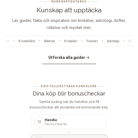
KUNSKAPSDATABAS
Kunskap att upptäcka
Läs guider, fakta och inspiration om kristaller, astrologi, dofter,
rökelse och mycket mer.
ofter
Kristallvård
Rökelse
Kristaller
Fossiler
Astrologi
Änglan
•
•
•
•
•
•
Utforska alla guider
KRISTALLERSTENAR KUNDKLUBB
Dina köp blir bonuscheckar
Samla poäng när du handlar och få
bonuscheckar att använda vid kommande köp.
Handla
Välj dina favoriter