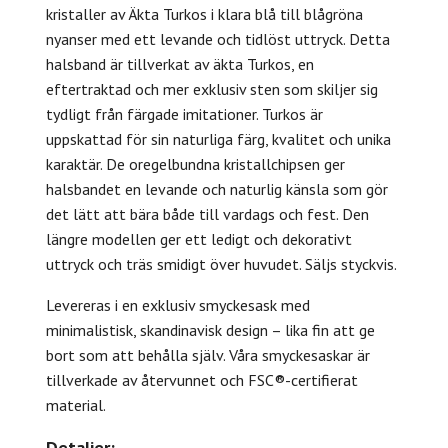
kristaller av Äkta Turkos i klara blå till blågröna
nyanser med ett levande och tidlöst uttryck. Detta
halsband är tillverkat av äkta Turkos, en
eftertraktad och mer exklusiv sten som skiljer sig
tydligt från färgade imitationer. Turkos är
uppskattad för sin naturliga färg, kvalitet och unika
karaktär. De oregelbundna kristallchipsen ger
halsbandet en levande och naturlig känsla som gör
det lätt att bära både till vardags och fest. Den
längre modellen ger ett ledigt och dekorativt
uttryck och träs smidigt över huvudet. Säljs styckvis.
Levereras i en exklusiv smyckesask med
minimalistisk, skandinavisk design – lika fin att ge
bort som att behålla själv. Våra smyckesaskar är
tillverkade av återvunnet och FSC®-certifierat
material.
Detaljer: