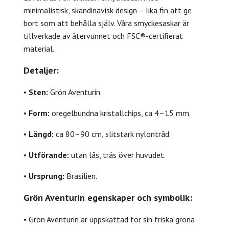
minimalistisk, skandinavisk design – lika fin att ge
bort som att behålla själv. Våra smyckesaskar är
tillverkade av återvunnet och FSC®-certifierat
material.
Detaljer:
•
Sten:
Grön Aventurin.
•
Form:
oregelbundna kristallchips, ca 4–15 mm.
•
Längd:
ca 80–90 cm, slitstark nylontråd.
•
Utförande:
utan lås, träs över huvudet.
•
Ursprung:
Brasilien.
Grön Aventurin egenskaper och symbolik:
• Grön Aventurin är uppskattad för sin friska gröna