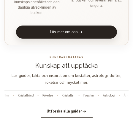
får butiken och leveranserna att
kunskapsinnehållet och den
fungera.
dagliga utvecklingen av
butiken.
Läs mer om oss
KUNSKAPSDATABAS
Kunskap att upptäcka
Läs guider, fakta och inspiration om kristaller, astrologi, dofter,
rökelse och mycket mer.
fter
Kristallvård
Rökelse
Kristaller
Fossiler
Astrologi
Änglanu
•
•
•
•
•
•
Utforska alla guider