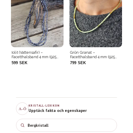
Grön Granat –
Grön Turmalin mix –
925
Facetthalsband 4 mm (925
Facetthalsband 2 mm (925
Silver)
Silver)
799 SEK
799 SEK
KRISTALL-LEXIKON
A–Ö
Upptäck fakta och egenskaper
Bergkristall