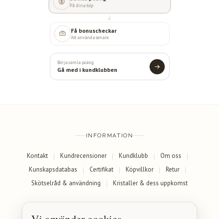
På dina köp
Få bonuscheckar
Att använda senare
Börja samla poäng
Gå med i kundklubben
INFORMATION
Kontakt
Kundrecensioner
Kundklubb
Om oss
Kunskapsdatabas
Certifikat
Köpvillkor
Retur
Skötselråd & användning
Kristaller & dess uppkomst
SOCIALA MEDIER
Vi använder cookies