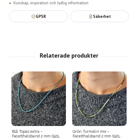
Kunskap, inspiration och tydlig information
GPSR
Säkerhet
Grön Turmalin mix –
Svart Spinell –
m (925
Facetthalsband 2 mm (925
Facetthalsband 2 mm (925