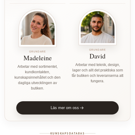
GRUNDARE
GRUNDARE
David
Madeleine
Arbetar med teknik, design,
Arbetar med sortimentet,
lager och allt det praktiska som
kundkontakten,
får butiken och leveranserna att
kunskapsinnehållet och den
fungera.
dagliga utvecklingen av
butiken.
Läs mer om oss
KUNSKAPSDATABAS