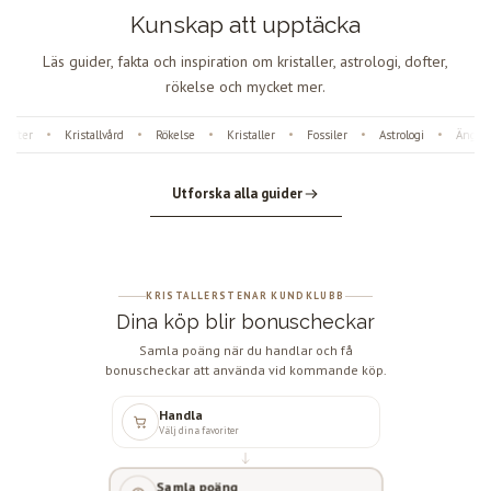
Kunskap att upptäcka
Läs guider, fakta och inspiration om kristaller, astrologi, dofter,
rökelse och mycket mer.
ofter
Kristallvård
Rökelse
Kristaller
Fossiler
Astrologi
Änglan
•
•
•
•
•
•
Utforska alla guider
KRISTALLERSTENAR KUNDKLUBB
Dina köp blir bonuscheckar
Samla poäng när du handlar och få
bonuscheckar att använda vid kommande köp.
Handla
Välj dina favoriter
Samla poäng