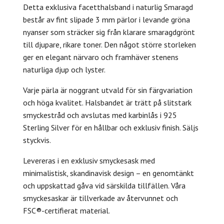
Detta exklusiva facetthalsband i naturlig Smaragd
består av fint slipade 3 mm pärlor i levande gröna
nyanser som sträcker sig från klarare smaragdgrönt
till djupare, rikare toner. Den något större storleken
ger en elegant närvaro och framhäver stenens
naturliga djup och lyster.
Varje pärla är noggrant utvald för sin färgvariation
och höga kvalitet. Halsbandet är trätt på slitstark
smyckestråd och avslutas med karbinlås i 925
Sterling Silver för en hållbar och exklusiv finish. Säljs
styckvis.
Levereras i en exklusiv smyckesask med
minimalistisk, skandinavisk design – en genomtänkt
och uppskattad gåva vid särskilda tillfällen. Våra
smyckesaskar är tillverkade av återvunnet och
FSC®-certifierat material.