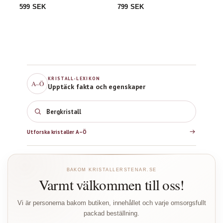
Silver)
Silver)
799 SEK
599 SEK
KRISTALL-LEXIKON
A–Ö
Upptäck fakta och egenskaper
Bergkristall
Utforska kristaller A–Ö
BAKOM KRISTALLERSTENAR.SE
Varmt välkommen till oss!
Vi är personerna bakom butiken, innehållet och varje omsorgsfullt
packad beställning.