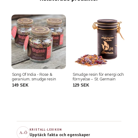
Smudge resin för energi och
Smudge resin för lugn och
Sm
förnyelse – St. Germain
inre ro – Jesus
fo
129 SEK
129 SEK
1
KRISTALL-LEXIKON
A–Ö
Upptäck fakta och egenskaper