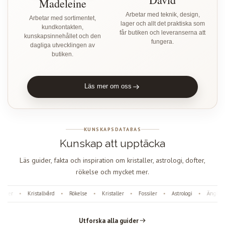
Madeleine
Arbetar med teknik, design,
Arbetar med sortimentet,
lager och allt det praktiska som
kundkontakten,
får butiken och leveranserna att
kunskapsinnehållet och den
fungera.
dagliga utvecklingen av
butiken.
Läs mer om oss
KUNSKAPSDATABAS
Kunskap att upptäcka
Läs guider, fakta och inspiration om kristaller, astrologi, dofter,
rökelse och mycket mer.
ter
Kristallvård
Rökelse
Kristaller
Fossiler
Astrologi
Änglanum
•
•
•
•
•
•
Utforska alla guider