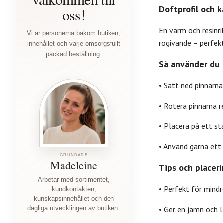
Doftprofil och k
oss!
En varm och resinri
Vi är personerna bakom butiken,
rogivande – perfek
innehållet och varje omsorgsfullt
packad beställning.
Så använder du 
• Sätt ned pinnarna
• Rotera pinnarna r
• Placera på ett st
• Använd gärna ett 
GRUNDARE
Madeleine
Tips och placeri
Arbetar med sortimentet,
• Perfekt för mind
kundkontakten,
kunskapsinnehållet och den
• Ger en jämn och l
dagliga utvecklingen av butiken.