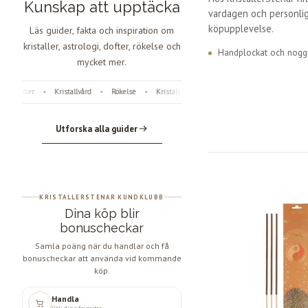
Kunskap att upptäcka
vardagen och personlig
köpupplevelse.
Läs guider, fakta och inspiration om
kristaller, astrologi, dofter, rökelse och
Handplockat och noggr
mycket mer.
Dofter
Kristallvård
Rökelse
Kristaller
Fossiler
Astrologi
Ängl
•
•
•
•
•
•
Utforska alla guider
KRISTALLERSTENAR KUNDKLUBB
Dina köp blir
bonuscheckar
Samla poäng när du handlar och få
bonuscheckar att använda vid kommande
köp.
Handla