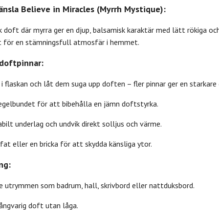
änsla Believe in Miracles (Myrrh Mystique):
k doft där myrra ger en djup, balsamisk karaktär med lätt rökiga oc
t för en stämningsfull atmosfär i hemmet.
doftpinnar:
 i flaskan och låt dem suga upp doften – fler pinnar ger en starkare 
egelbundet för att bibehålla en jämn doftstyrka.
abilt underlag och undvik direkt solljus och värme.
fat eller en bricka för att skydda känsliga ytor.
ng:
re utrymmen som badrum, hall, skrivbord eller nattduksbord.
ångvarig doft utan låga.