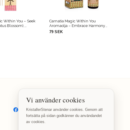
ic Within You
Carnatia Magic Within You
Car
 Embrace Harmony
Aromaolja – Rise, Renew, Flourish
Aro
er), doftolja (10 ml)
(Sacred Palo Santo), doftolja (10 ml)
(Pat
79 SEK
79 
Vi använder cookies
SOCIALA MEDIER
Facebook
Instagram
KristallerStenar använder cookies. Genom att
fortsätta på sidan godkänner du användandet
av cookies.