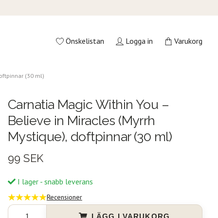
Önskelistan
Logga in
Varukorg
oftpinnar (30 ml)
Carnatia Magic Within You –
Believe in Miracles (Myrrh
Mystique), doftpinnar (30 ml)
99 SEK
I lager - snabb leverans
Recensioner
LÄGG I VARUKORG