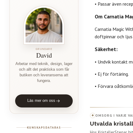
• Passar även recep
Om Carnatia Mag
Carnatia Magic With
doftpinnar och lju
Säkerhet:
GRUNDARE
David
• Undvik kontakt m
Arbetar med teknik, design, lager
och allt det praktiska som får
• Ej för förtäring.
butiken och leveranserna att
fungera.
• Förvara oåtkomlig
Läs mer om oss
✦
OMSORG I VARJE VA
Utvalda kristal
KUNSKAPSDATABAS
Hos KristallerStenar h