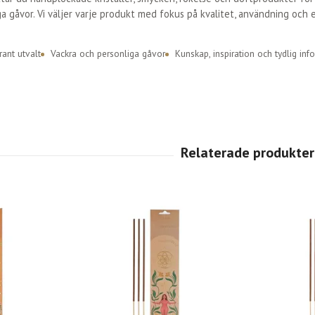
a gåvor. Vi väljer varje produkt med fokus på kvalitet, användning och 
ant utvalt
Vackra och personliga gåvor
Kunskap, inspiration och tydlig inf
anummer
Dofter
Kristallvård
Rökelse
•
•
•
•