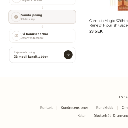
Välj dina favoriter
Samla poäng
På dina köp
elieve
Carnatia Magic Within You – Rise,
Carnatia Magic Within
Renew, Flourish (Sacred Palo
your Centre (Patchoul
Santo), rökelsepinnar
rökelsepinnar
29 SEK
29 SEK
Få bonuscheckar
Att använda senare
Börja samla poäng
Gå med i kundklubben
INF
Kontakt
Kundrecensioner
Kundklubb
Om
Retur
Skötselråd & använ