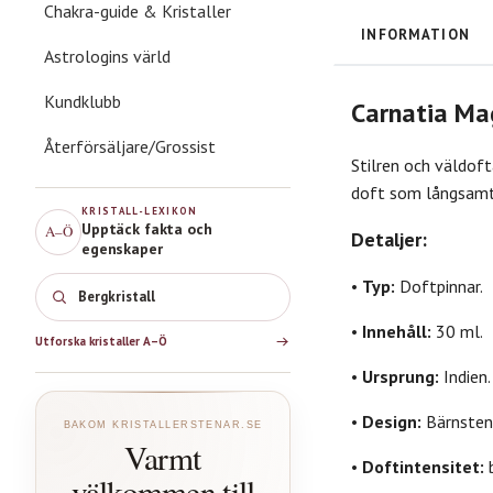
Chakra-guide & Kristaller
INFORMATION
Astrologins värld
Kundklubb
Carnatia Mag
Återförsäljare/Grossist
Stilren och väldof
doft som långsamt f
KRISTALL-LEXIKON
Upptäck fakta och
A–Ö
Detaljer:
egenskaper
•
Typ:
Doftpinnar.
Bergkristall
•
Innehåll:
30 ml.
Utforska kristaller A–Ö
•
Ursprung:
Indien.
•
Design:
Bärnstens
BAKOM KRISTALLERSTENAR.SE
Varmt
•
Doftintensitet:
b
välkommen till