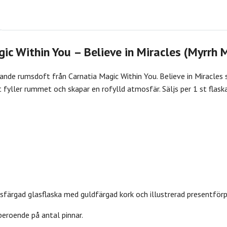
ic Within You – Believe in Miracles (Myrrh 
tande rumsdoft från Carnatia Magic Within You. Believe in Miracles
yller rummet och skapar en rofylld atmosfär. Säljs per 1 st flaska 
färgad glasflaska med guldfärgad kork och illustrerad presentförp
eroende på antal pinnar.