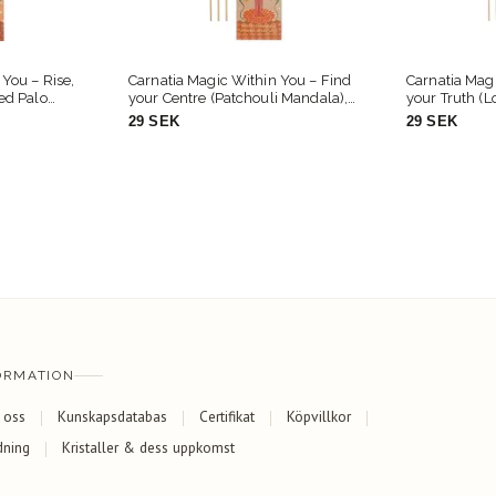
 You – Find
Carnatia Magic Within You – Seek
Carnatia Mag
i Mandala),
your Truth (Lotus Blossom),
Aromaolja –
rökelsepinnar
(Lunar Lavend
29 SEK
79 SEK
ORMATION
 oss
Kunskapsdatabas
Certifikat
Köpvillkor
dning
Kristaller & dess uppkomst