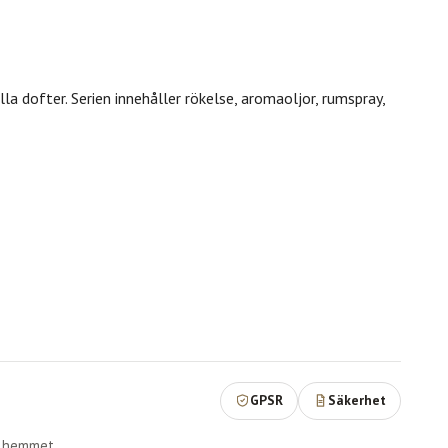
a dofter. Serien innehåller rökelse, aromaoljor, rumspray,
GPSR
Säkerhet
r hemmet,