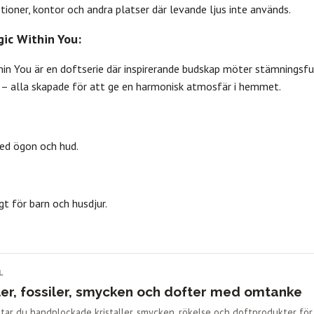
tioner, kontor och andra platser där levande ljus inte används.
ic Within You:
in You är en doftserie där inspirerande budskap möter stämningsfull
s – alla skapade för att ge en harmonisk atmosfär i hemmet.
ed ögon och hud.
t för barn och husdjur.
L
ler, fossiler, smycken och dofter med omtanke
ittar du handplockade kristaller, smycken, rökelse och doftprodukter fö