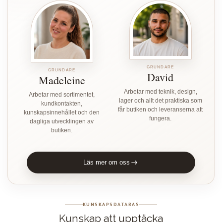
GRUNDARE
GRUNDARE
David
Madeleine
Arbetar med teknik, design,
Arbetar med sortimentet,
lager och allt det praktiska som
kundkontakten,
får butiken och leveranserna att
kunskapsinnehållet och den
fungera.
dagliga utvecklingen av
butiken.
Läs mer om oss
KUNSKAPSDATABAS
Kunskap att upptäcka