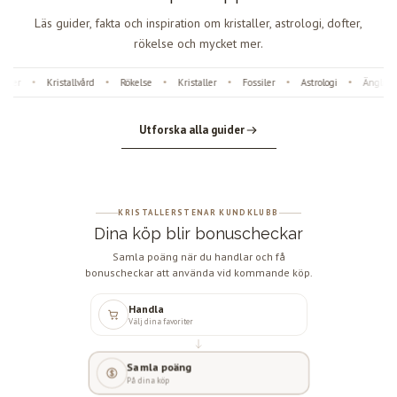
Läs guider, fakta och inspiration om kristaller, astrologi, dofter,
rökelse och mycket mer.
er
Kristallvård
Rökelse
Kristaller
Fossiler
Astrologi
Änglanumm
•
•
•
•
•
•
Utforska alla guider
KRISTALLERSTENAR KUNDKLUBB
Dina köp blir bonuscheckar
Samla poäng när du handlar och få
bonuscheckar att använda vid kommande köp.
Handla
Välj dina favoriter
Samla poäng
På dina köp