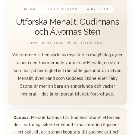
MENALIT · GODDESS STONE · FAIRY STONE
Utforska Menalit: Gudinnans
och Älvornas Sten
SKRIVET AV MADELEINE PÅ KRISTALLERSTENAR.SE
Välkommen till en värld av mystik och magi! Idag dyker
vi ner i den fascinerande världen av Menalit, en sten
som bär på hemligheter från både gudinnor och älvor.
Menalit, även känd som Goddess Stone eller Fairy
Stone, är mer än bara en annorlunda och vacker
mineral – det är en portal till det förtrollade.
Kuriosa:
Menalit
kallas ofta “Goddess Stone” eftersom
dess naturliga siluetter ibland liknar forntida figuriner
– ett skäl till att stenen kopplats till gudinnekult och