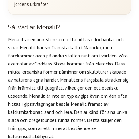
jordens urkrafter.
Så, Vad är Menalit?
Menalit är en unik sten som ofta hittas i flodbankar och
sjöar. Menalit har sin främsta källa i Marocko, men
förekommer även på andra ställen runt om i världen. Våra
exemplar av Goddess Stone kommer från Marocko. Dess
mjuka, organiska former påminner om skulpturer skapade
av naturens egna händer. Menalitens färgskala sträcker sig
från krämvitt till ljusgrått, vilket ger den ett eteriskt
utseende. Menalit är inte en typ av gips även om den ofta
hittas i gipsavlagringar, består Menalit främst av
kalciumkarbonat, sand och lera. Den är känd för sina unika,
släta och oregelbundet runda former. Detta skiljer den
från gips, som är ett mineral bestående av
kalciumsulfatdihydrat.