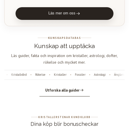
Läs mer om oss
KUNSKAPSDATABAS
Kunskap att upptäcka
Läs guider, fakta och inspiration om kristaller, astrologi, dofter,
rökelse och mycket mer.
Kristallvård
Rökelse
Kristaller
Fossiler
Astrologi
Änglanummer
•
•
•
•
•
•
Utforska alla guider
KRISTALLERSTENAR KUNDKLUBB
Dina köp blir bonuscheckar