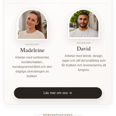
GRUNDARE
GRUNDARE
David
Madeleine
Arbetar med teknik, design,
Arbetar med sortimentet,
lager och allt det praktiska som
kundkontakten,
får butiken och leveranserna att
kunskapsinnehållet och den
fungera.
dagliga utvecklingen av
butiken.
Läs mer om oss
KUNSKAPSDATABAS