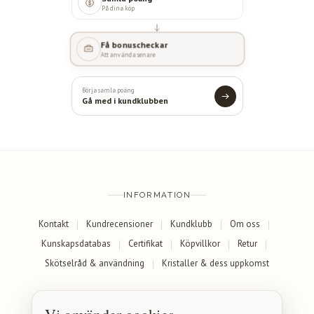
På dina köp
Få bonuscheckar
Att använda senare
Börja samla poäng
Gå med i kundklubben
INFORMATION
Kontakt
Kundrecensioner
Kundklubb
Om oss
Kunskapsdatabas
Certifikat
Köpvillkor
Retur
Skötselråd & användning
Kristaller & dess uppkomst
SOCIALA MEDIER