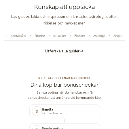
Kunskap att upptäcka
Läs guider, fakta och inspiration om kristaller, astrologi, dofter,
rökelse och mycket mer.
Kristallvård
Rökelse
Kristaller
Fossiler
Astrologi
Änglanummer
•
•
•
•
•
Utforska alla guider
KRISTALLERSTENAR KUNDKLUBB
Dina köp blir bonuscheckar
Samla poäng när du handlar och få
bonuscheckar att använda vid kommande köp.
Handla
Välj dina favoriter
Samla poäng