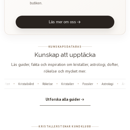
butiken.
Läs mer om oss
KUNSKAPSDATABAS
Kunskap att upptäcka
Läs guider, fakta och inspiration om kristaller, astrologi, dofter,
rökelse och mycket mer.
Dofter
Kristallvård
Rökelse
Kristaller
Fossiler
Astrologi
Ängla
•
•
•
•
•
•
Utforska alla guider
KRISTALLERSTENAR KUNDKLUBB