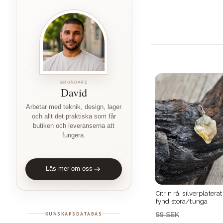
GRUNDARE
David
Arbetar med teknik, design, lager
och allt det praktiska som får
butiken och leveranserna att
fungera.
Läs mer om oss
Citrin rå, silverpläterat hänge -30%
Brun Aragonit, stora 
s!
fynd stora/tunga
fynd sprickor
KUNSKAPSDATABAS
99 SEK
49 SEK