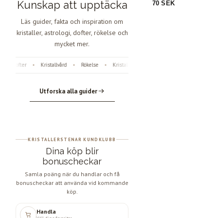
Kunskap att upptäcka
70 SEK
35 SEK
Läs guider, fakta och inspiration om
kristaller, astrologi, dofter, rökelse och
mycket mer.
Dofter
Kristallvård
Rökelse
Kristaller
Fossiler
Astrologi
Ängl
•
•
•
•
•
•
Utforska alla guider
KRISTALLERSTENAR KUNDKLUBB
Dina köp blir
bonuscheckar
Samla poäng när du handlar och få
bonuscheckar att använda vid kommande
köp.
Handla