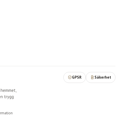
GPSR
Säkerhet
r hemmet,
en trygg
ormation