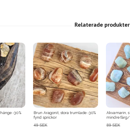
trumlade -30%
Akvamarin, stor trumlad -50% fynd
Laguna Lace 
mindre färg/mer brunt i kan finnas
fynd utgåen
sprickor
89 SEK
59 SEK