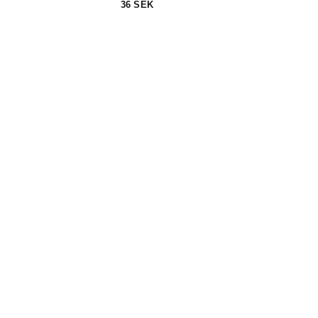
6 SEK
269