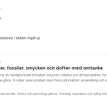
o
m
stallerna i skålen ingår ej.
L
ler, fossiler, smycken och dofter med omtanke
ittar du handplockade kristaller, smycken, rökelse och doftprodukter fö
a gåvor. Vi väljer varje produkt med fokus på kvalitet, användning och 
ant utvalt
Vackra och personliga gåvor
Kunskap, inspiration och tydlig inf