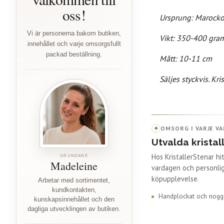
oss!
Ursprung: Marock
Vi är personerna bakom butiken,
Vikt: 350-400 gra
innehållet och varje omsorgsfullt
packad beställning.
Mått: 10-11 cm
Säljes styckvis. K
ri
✦
OMSORG I VARJE VA
Utvalda kristal
Hos KristallerStenar h
GRUNDARE
Madeleine
vardagen och personlig
köpupplevelse.
Arbetar med sortimentet,
kundkontakten,
Handplockat och noggr
kunskapsinnehållet och den
dagliga utvecklingen av butiken.