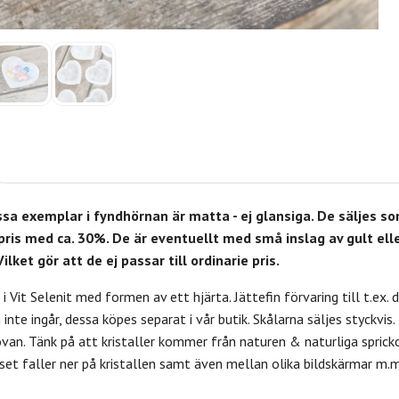
sa exemplar i fyndhörnan är matta - ej glansiga. De säljes 
 pris med ca. 30%. D
e är eventuellt med små inslag av gult elle
ilket gör att de ej passar till ordinarie pris.
 i Vit Selenit med formen av ett hjärta. Jättefin förvaring till t.ex
n inte ingår, dessa köpes separat i vår butik. Skålarna säljes styckvi
ovan. Tänk på att kristaller kommer från naturen & naturliga spric
set faller ner på kristallen samt även mellan olika bildskärmar m.m