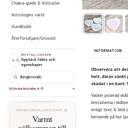
Chakra-guide & Kristaller
Astrologins värld
Kundklubb
Återförsäljare/Grossist
INFORMATION
KRISTALL-LEXIKON
Upptäck fakta och
A–Ö
egenskaper
Observera att des
helt, därav sänkt
Bergkristall
skadat i en kant. V
Utforska kristaller A–Ö
Vacker polerad skål
kristallerna i skåle
enligt text & bild 
BAKOM KRISTALLERSTENAR.SE
Varmt
beroende på hur lju
välkommen till