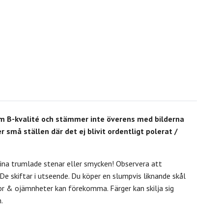
som B-kvalité och stämmer inte överens med bilderna
r små ställen där det ej blivit ordentligt polerat /
. dina trumlade stenar eller smycken! Observera att
s. De skiftar i utseende. Du köper en slumpvis liknande skål
kor & ojämnheter kan förekomma. Färger kan skilja sig
.