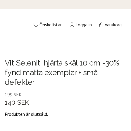
Önskelistan
Logga in
Varukorg
Vit Selenit, hjärta skål 10 cm -30%
fynd matta exemplar + små
defekter
199 SEK
140 SEK
Produkten är slutsåld.