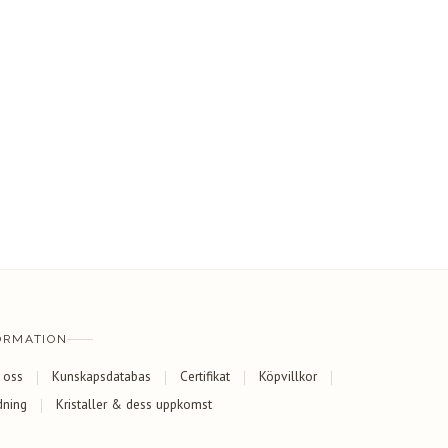
ORMATION
 oss
Kunskapsdatabas
Certifikat
Köpvillkor
dning
Kristaller & dess uppkomst