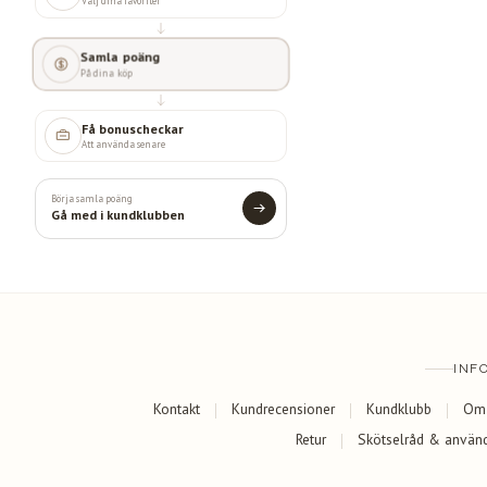
Välj dina favoriter
Samla poäng
På dina köp
Få bonuscheckar
Att använda senare
Börja samla poäng
Gå med i kundklubben
INF
Kontakt
Kundrecensioner
Kundklubb
Om
Retur
Skötselråd & använ