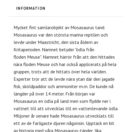
INFORMATION
Mycket fint samlarobjekt av Mosasaurus tand.
Mosasaurus var den största marina reptilen och
levde under
Maastricht, den sista åldern av
Kritaperioden. Namnet betyder "ödla från
floden
Meuse". Namnet härrör från att den hittades
nära floden Meuse och har också applicerats på hela
gruppen, trots att de hittats över hela världen.
Experter tror att de levde nära ytan där den jagade
fisk, sköldpaddor och
ammoniter m.m. De kunde nå
längder på över 14 meter. Från början var
Mosasaurus en ödla på land men som flydde ner i
vattnet till att utvecklas till en vattenlevande ödla.
Miljoner år senare hade Mosasaurus utvecklats till
ett av de farligaste djuren någonsin. Upptäck en bit
av historia med våra Mosasaurus-tänder, lika