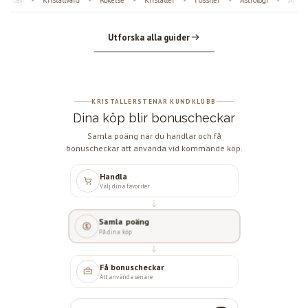
ofter
Kristallvård
Rökelse
Kristaller
Fossiler
Astrologi
Änglan
•
•
•
•
•
•
Utforska alla guider
KRISTALLERSTENAR KUNDKLUBB
Dina köp blir bonuscheckar
Samla poäng när du handlar och få
bonuscheckar att använda vid kommande köp.
Handla
Välj dina favoriter
Samla poäng
På dina köp
Få bonuscheckar
Att använda senare