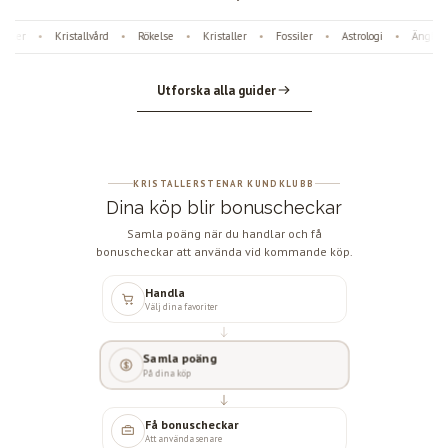
ter
Kristallvård
Rökelse
Kristaller
Fossiler
Astrologi
Änglanu
•
•
•
•
•
•
Utforska alla guider
KRISTALLERSTENAR KUNDKLUBB
Dina köp blir bonuscheckar
Samla poäng när du handlar och få
bonuscheckar att använda vid kommande köp.
Handla
Välj dina favoriter
Samla poäng
På dina köp
Få bonuscheckar
Att använda senare