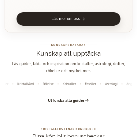
Läs mer om oss
KUNSKAPSDATABAS
Kunskap att upptäcka
Läs guider, fakta och inspiration om kristaller, astrologi, dofter,
rökelse och mycket mer.
fter
Kristallvård
Rökelse
Kristaller
Fossiler
Astrologi
Änglanu
•
•
•
•
•
•
Utforska alla guider
KRISTALLERSTENAR KUNDKLUBB
Dina köp blir bonuscheckar