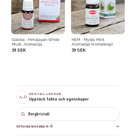
HEM - Mystic Mint,
Stamford Premium Plant
St
Aromaolja Aromaterapi
Based - Aromatic Oud,
Ba
Aromaolja Aromaterapi
Ar
39 SEK
39 SEK
3
KRISTALL-LEXIKON
A–Ö
Upptäck fakta och egenskaper
Bergkristall
Utforska kristaller A–Ö