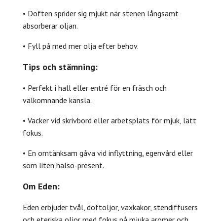
• Doften sprider sig mjukt när stenen långsamt
absorberar oljan.
• Fyll på med mer olja efter behov.
Tips och stämning:
• Perfekt i hall eller entré för en fräsch och
välkomnande känsla.
• Vacker vid skrivbord eller arbetsplats för mjuk, lätt
fokus.
• En omtänksam gåva vid inflyttning, egenvård eller
som liten hälso-present.
Om Eden:
Eden erbjuder tvål, doftoljor, vaxkakor, stendiffusers
och eteriska oljor med fokus på mjuka aromer och