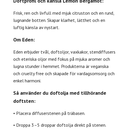
Doftprofil och känsla Lemon Bergamot:
Frisk, ren och livfull med mjuk citruston och en rund,
lugnande botten. Skapar klarhet, lätthet och en
luftig känsla av nystart.
Om Eden:
Eden erbjuder tvål, doftoljor, vaxkakor, stendiffusers
och eteriska oljor med fokus på mjuka aromer och
lugna stunder i hemmet. Produkterna är veganska
och cruelty free och skapade för vardagsomsorg och
enkel harmoni.
Så använder du doftolja med tillhörande
doftsten:
• Placera diffuserstenen på träbasen.
• Droppa 3–5 droppar doftolja direkt på stenen.