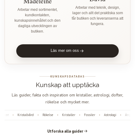
Madeleine
Arbetar med teknik, design,
Arbetar med sortimentet,
lager och allt det praktiska som
kundkontakten,
får butiken och leveranserna att
kunskapsinnehållet och den
fungera.
dagliga utvecklingen av
butiken.
Läs mer om oss
KUNSKAPSDATABAS
Kunskap att upptäcka
Läs guider, fakta och inspiration om kristaller, astrologi, dofter,
rökelse och mycket mer.
fter
Kristallvård
Rökelse
Kristaller
Fossiler
Astrologi
Änglanu
•
•
•
•
•
•
Utforska alla guider