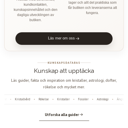
lager och allt det praktiska som
kundkontakten,
får butiken och leveranserna att
kunskapsinnehållet och den
fungera.
dagliga utvecklingen av
butiken.
Läs mer om oss
KUNSKAPSDATABAS
Kunskap att upptäcka
Läs guider, fakta och inspiration om kristaller, astrologi, dofter,
rökelse och mycket mer.
ter
Kristallvård
Rökelse
Kristaller
Fossiler
Astrologi
Änglanum
•
•
•
•
•
•
Utforska alla guider