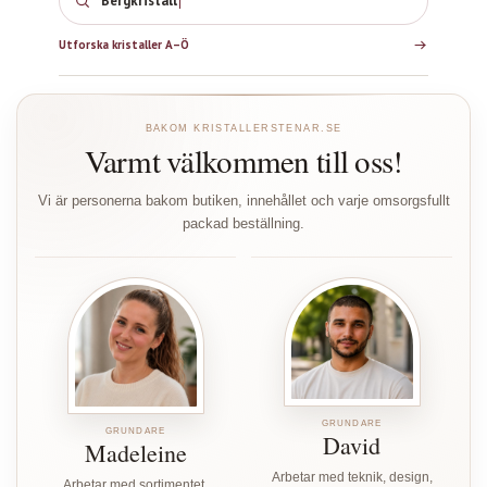
Bergkristall
Utforska kristaller A–Ö
BAKOM KRISTALLERSTENAR.SE
Varmt välkommen till oss!
Vi är personerna bakom butiken, innehållet och varje omsorgsfullt
packad beställning.
GRUNDARE
GRUNDARE
David
Madeleine
Arbetar med teknik, design,
Arbetar med sortimentet,