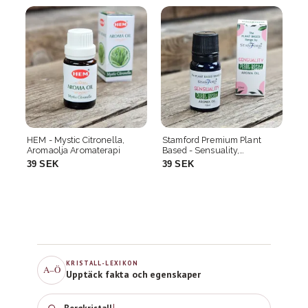
Stamford Premium Plant
Stjärnteckenolja Tvillingarna
Pu
Based - Sensuality,
(Gemini) – Zodiak aromaolja
Pr
Aromaolja Aromaterapi
med glitter, 10 ml
Te
39 SEK
59 SEK
5
KRISTALL-LEXIKON
A–Ö
Upptäck fakta och egenskaper