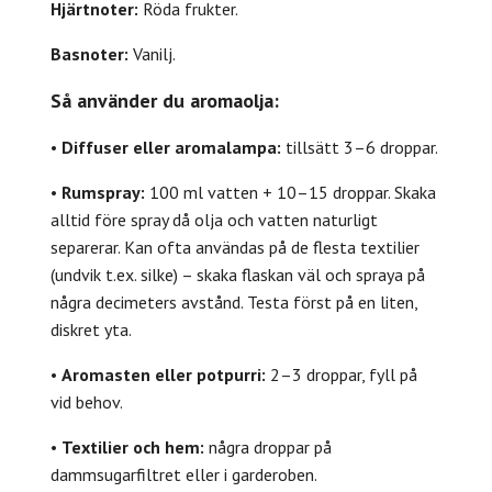
Hjärtnoter:
Röda frukter.
Basnoter:
Vanilj.
Så använder du aromaolja:
•
Diffuser eller aromalampa:
tillsätt 3–6 droppar.
•
Rumspray:
100 ml vatten + 10–15 droppar. Skaka
alltid före spray då olja och vatten naturligt
separerar. Kan ofta användas på de flesta textilier
(undvik t.ex. silke) – skaka flaskan väl och spraya på
några decimeters avstånd. Testa först på en liten,
diskret yta.
•
Aromasten eller potpurri:
2–3 droppar, fyll på
vid behov.
•
Textilier och hem:
några droppar på
dammsugarfiltret eller i garderoben.