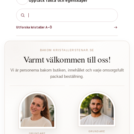
Upptäck fakta och egenskaper
Rosenkv
Utforska kristaller A–Ö
BAKOM KRISTALLERSTENAR.SE
Varmt välkommen till oss!
Vi är personerna bakom butiken, innehållet och varje omsorgsfullt
packad beställning.
GRUNDARE
GRUNDARE