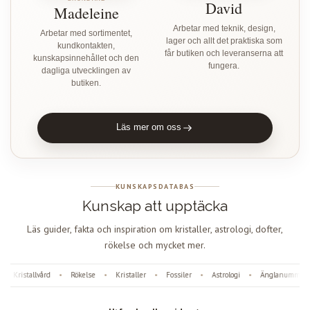
David
Madeleine
Arbetar med teknik, design,
Arbetar med sortimentet,
lager och allt det praktiska som
kundkontakten,
får butiken och leveranserna att
kunskapsinnehållet och den
fungera.
dagliga utvecklingen av
butiken.
Läs mer om oss
KUNSKAPSDATABAS
Kunskap att upptäcka
Läs guider, fakta och inspiration om kristaller, astrologi, dofter,
rökelse och mycket mer.
Kristallvård
Rökelse
Kristaller
Fossiler
Astrologi
Änglanummer
•
•
•
•
•
•