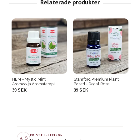
HEM - Mystic Mint,
Stamford Premium Plant
Go
Aromaolja Aromaterapi
Based - Regal Rose,
Ar
Aromaolja Aromaterapi
39 SEK
39 SEK
3
KRISTALL-LEXIKON
A–Ö