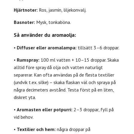
Hjärtnoter:
Ros, jasmin, liljekonvalj.
Basnoter:
Mysk, tonkaböna.
Så använder du aromaolja:
•
Diffuser eller aromalampa:
tillsätt 3–6 droppar.
•
Rumspray:
100 ml vatten + 10–15 droppar. Skaka
alltid före spray då olja och vatten naturligt
separerar. Kan ofta användas på de flesta textilier
(undvik t.ex. silke) – skaka flaskan väl och spraya på
några decimeters avstånd. Testa först på en liten,
diskret yta.
•
Aromasten eller potpurri:
2–3 droppar, fyll på
vid behov.
•
Textilier och hem:
några droppar på