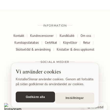
INFORMATION
Kontakt
Kundrecensioner
Kundklubb
Om oss
Kunskapsdatabas
Certifikat
Köpvillkor
Retur
Skötselråd & användning
Kristaller & dess uppkomst
SOCIALA MEDIER
Vi använder cookies
Facebook
Instagram
KristallerStenar använder cookies. Genom att fortsätta
på sidan godkänner du användandet av cookies.
Godkänn alla
Inställningar
© 2026 KristallerStenar