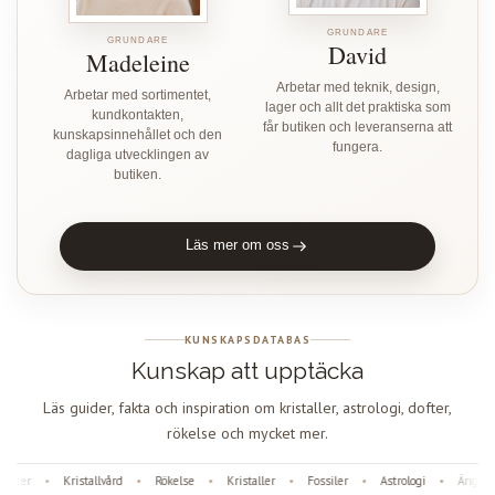
GRUNDARE
GRUNDARE
David
Madeleine
Arbetar med teknik, design,
Arbetar med sortimentet,
lager och allt det praktiska som
kundkontakten,
får butiken och leveranserna att
kunskapsinnehållet och den
fungera.
dagliga utvecklingen av
butiken.
Läs mer om oss
KUNSKAPSDATABAS
Kunskap att upptäcka
Läs guider, fakta och inspiration om kristaller, astrologi, dofter,
rökelse och mycket mer.
fter
Kristallvård
Rökelse
Kristaller
Fossiler
Astrologi
Änglanu
•
•
•
•
•
•