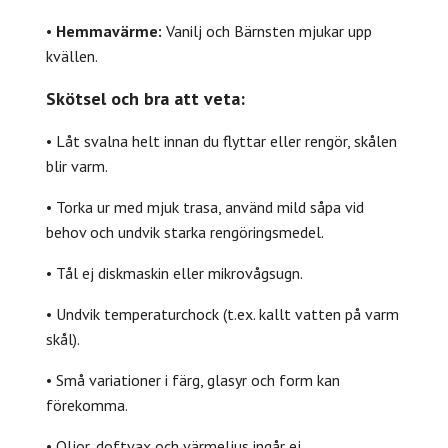
•
Hemmavärme:
Vanilj och Bärnsten mjukar upp
kvällen.
Skötsel och bra att veta:
• Låt svalna helt innan du flyttar eller rengör, skålen
blir varm.
• Torka ur med mjuk trasa, använd mild såpa vid
behov och undvik starka rengöringsmedel.
• Tål ej diskmaskin eller mikrovågsugn.
• Undvik temperaturchock (t.ex. kallt vatten på varm
skål).
• Små variationer i färg, glasyr och form kan
förekomma.
• Oljor, doftvax och värmeljus ingår ej.