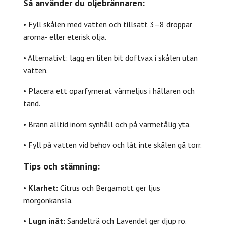
Så använder du oljebrännaren:
• Fyll skålen med vatten och tillsätt 3–8 droppar
aroma- eller eterisk olja.
• Alternativt: lägg en liten bit doftvax i skålen utan
vatten.
• Placera ett oparfymerat värmeljus i hållaren och
tänd.
• Bränn alltid inom synhåll och på värmetålig yta.
• Fyll på vatten vid behov och låt inte skålen gå torr.
Tips och stämning:
•
Klarhet:
Citrus och Bergamott ger ljus
morgonkänsla.
•
Lugn inåt:
Sandelträ och Lavendel ger djup ro.