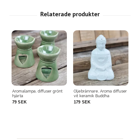
önt
Oljebrännare, Aroma diffuser
Aromalampa diffuser,
vit keramik Buddha
Universe
179 SEK
599 SEK