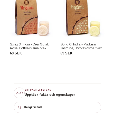
Song Of India - Madurai
Song Of India - Dehn Al Oudh
Jasmine, Doftvax/smältvax
Agarwood, Doftvax/smältvax
(melts)
(melts)
69 SEK
69 SEK
KRISTALL-LEXIKON
A–Ö
Upptäck fakta och egenskaper
Bergkristall