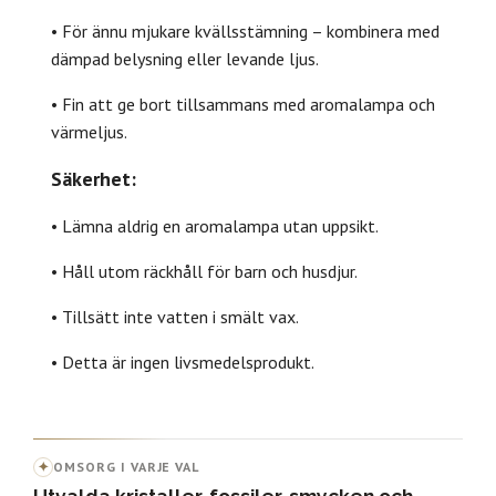
• För ännu mjukare kvällsstämning – kombinera med
dämpad belysning eller levande ljus.
• Fin att ge bort tillsammans med aromalampa och
värmeljus.
Säkerhet:
• Lämna aldrig en aromalampa utan uppsikt.
• Håll utom räckhåll för barn och husdjur.
• Tillsätt inte vatten i smält vax.
• Detta är ingen livsmedelsprodukt.
✦
OMSORG I VARJE VAL
Utvalda kristaller, fossiler, smycken och