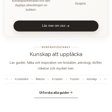
kunskapsinnehållet och den
fungera.
dagliga utvecklingen av
butiken.
Läs mer om oss
KUNSKAPSDATABAS
Kunskap att upptäcka
Läs guider, fakta och inspiration om kristaller, astrologi, dofter,
rökelse och mycket mer.
ofter
Kristallvård
Rökelse
Kristaller
Fossiler
Astrologi
Änglan
•
•
•
•
•
•
Utforska alla guider