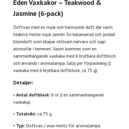
Eden Vaxkakor – Teakwood &
Jasmine (6-pack)
Doftvax med en mjuk och harmonisk doft där varm
teakträ möter mjuk jasmin. En balanserad och jordad
blomdoft som skapar stillsam närvaro och lugn
atmosfär i hemmet. Vaxet kommer som en
sammanhängande vaxkaka med 6 brytbara doftblock
och används i aromalampa. Säljs per förpackning (1
vaxkaka med 6 brytbara doftblock, ca 75 g).
Detaljer:
•
Antal doftblock:
6 st (i en sammanhängande
vaxkaka).
•
Totalvikt:
ca 75 g.
•
Typ:
Doftvax / wax melts för aromalampa.