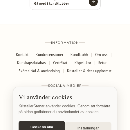
Gå med i kundklubben
INFORMATION
Kontakt
Kundrecensioner
Kundklubb
Om oss
Kunskapsdatabas
Certifikat
Köpvillkor
Retur
Skötselråd & användning
Kristaller & dess uppkomst
SOCIALA MEDIER
Vi använder cookies
Facebook
Instagram
KristallerStenar använder cookies. Genom att fortsätta
på sidan godkänner du användandet av cookies.
Godkänn alla
Inställningar