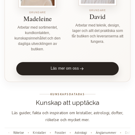
GRUNDARE
GRUNDARE
David
Madeleine
Arbetar med teknik, design,
Arbetar med sortimentet,
lager och allt det praktiska som
kundkontakten,
får butiken och leveranserna att
kunskapsinnehållet och den
fungera.
dagliga utvecklingen av
butiken.
Läs mer om oss
KUNSKAPSDATABAS
Kunskap att upptäcka
Läs guider, fakta och inspiration om kristaller, astrologi, dofter,
rökelse och mycket mer.
d
Rökelse
Kristaller
Fossiler
Astrologi
Änglanummer
Dofter
•
•
•
•
•
•