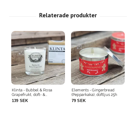
jus
Klinta - Bubbel & Rosa
Elements - Gingerbread
Pu
Grapefrukt, doft- &
(Pepparkaka), doftljus 25h
- 
massageljus 18h
ma
139 SEK
79 SEK
1