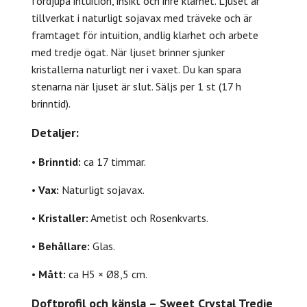
fördjupa intuition, insikt och inre klarhet. Ljuset är
tillverkat i naturligt sojavax med träveke och är
framtaget för intuition, andlig klarhet och arbete
med tredje ögat. När ljuset brinner sjunker
kristallerna naturligt ner i vaxet. Du kan spara
stenarna när ljuset är slut. Säljs per 1 st (17 h
brinntid).
Detaljer:
•
Brinntid:
ca 17 timmar.
•
Vax:
Naturligt sojavax.
•
Kristaller:
Ametist och Rosenkvarts.
•
Behållare:
Glas.
•
Mått:
ca H5 × Ø8,5 cm.
Doftprofil och känsla – Sweet Crystal Tredje