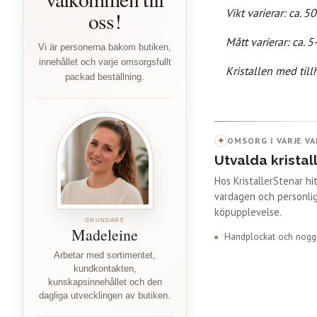
Vikt varierar: ca. 
oss!
Mått varierar: ca. 
Vi är personerna bakom butiken,
innehållet och varje omsorgsfullt
Kristallen med till
packad beställning.
✦
OMSORG I VARJE VA
Utvalda kristal
Hos KristallerStenar h
vardagen och personlig
köpupplevelse.
GRUNDARE
Madeleine
Handplockat och noggr
Arbetar med sortimentet,
kundkontakten,
kunskapsinnehållet och den
dagliga utvecklingen av butiken.