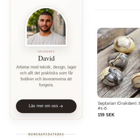
GRUNDARE
David
Arbetar med teknik, design, lager
och allt det praktiska som får
butiken och leveranserna att
fungera.
#1-4
Förstenat trä, stor touchstone #5-8
Septarian (Draksten),
Läs mer om oss
#1-6
229 SEK
159 SEK
KUNSKAPSDATABAS