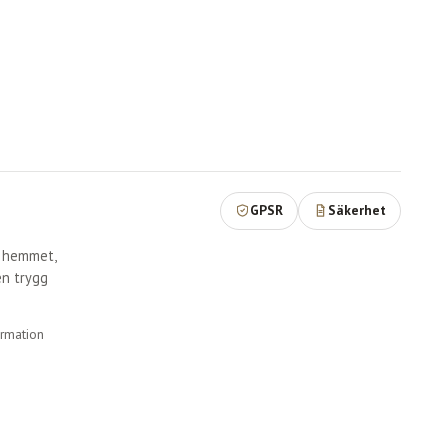
GPSR
Säkerhet
r hemmet,
en trygg
ormation