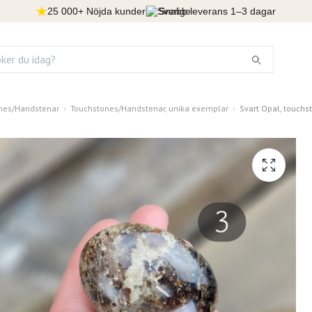
25 000+ Nöjda kunder
Snabb leverans 1–3 dagar
nes/Handstenar
Touchstones/Handstenar, unika exemplar
Svart Opal, touchs