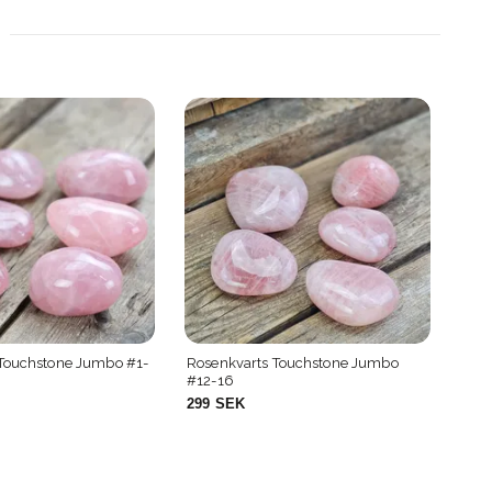
 Touchstone Jumbo #1-
Rosenkvarts Touchstone Jumbo
Blå 
#12-16
299 SEK
229
161