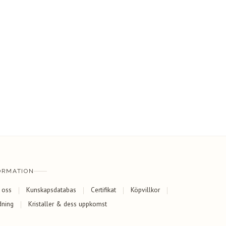
ORMATION
 oss
Kunskapsdatabas
Certifikat
Köpvillkor
dning
Kristaller & dess uppkomst