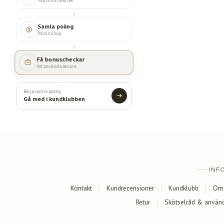
Välj dina favoriter
Samla poäng
På dina köp
Få bonuscheckar
Att använda senare
Börja samla poäng
Gå med i kundklubben
INF
Kontakt
Kundrecensioner
Kundklubb
Om
Retur
Skötselråd & använ