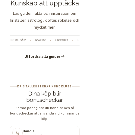
Kunskap att upptäcka
Läs guider, fakta och inspiration om
kristaller, astrologi, dofter, rökelse och
mycket mer.
Kristallvård
Rökelse
Kristaller
Fossiler
Astrologi
Änglanummer
•
•
•
•
•
Utforska alla guider
KRISTALLERSTENAR KUNDKLUBB
Dina köp blir
bonuscheckar
Samla poäng när du handlar och få
bonuscheckar att använda vid kommande
köp.
Handla