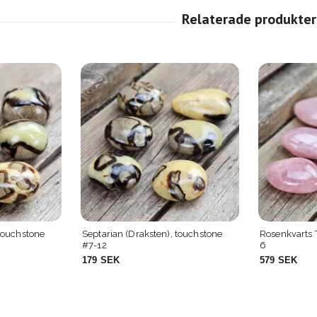
 touchstone
Septarian (Draksten), touchstone
Rosenkvarts
#7-12
6
179 SEK
579 SEK