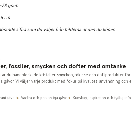
50-78 gram
5-6 cm
hörande siffra som du väljer från bilderna är den du köper.
L
ler, fossiler, smycken och dofter med omtanke
ittar du handplockade kristaller, smycken, rökelse och doftprodukter fö
a gåvor. Vi väljer varje produkt med fokus på kvalitet, användning och 
ant utvalt
Vackra och personliga gåvor
Kunskap, inspiration och tydlig inf