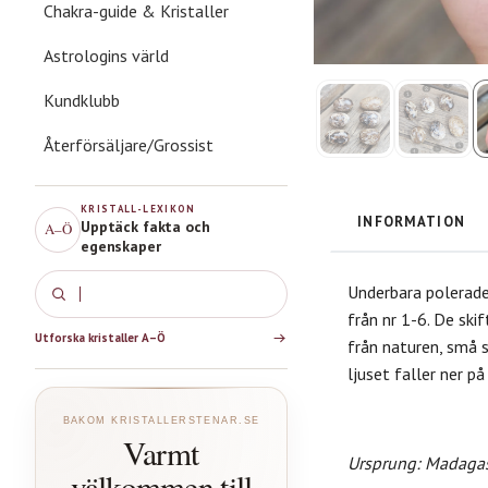
Chakra-guide & Kristaller
Astrologins värld
Kundklubb
Återförsäljare/Grossist
KRISTALL-LEXIKON
INFORMATION
Upptäck fakta och
A–Ö
egenskaper
Underbara polerade
Rosenkvarts
från nr 1-6. De skif
Utforska kristaller A–Ö
från naturen, små s
ljuset faller ner p
BAKOM KRISTALLERSTENAR.SE
Varmt
Ursprung: Madaga
välkommen till