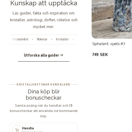
Kunskap att upptäcka
Läs guider, fakta och inspiration om
kristaller, astrologi, dofter, rökelse och
mycket mer.
Kristallvård
Rökelse
Kristaller
Fossiler
Astrologi
Änglanummer
•
•
•
•
•
•
s #2
Orca Agat, XL spets #1
Sphalerit, spets #7
1 499 SEK
749 SEK
Utforska alla guider
KRISTALLERSTENAR KUNDKLUBB
Dina köp blir
bonuscheckar
Samla poäng när du handlar och få
bonuscheckar att använda vid kommande
köp.
Handla