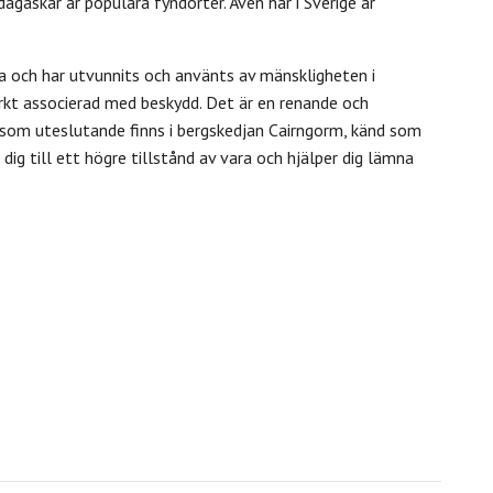
dagaskar är populära fyndorter. Även här i Sverige är
a och har utvunnits och använts av mänskligheten i
arkt associerad med beskydd. Det är en renande och
 som uteslutande finns i bergskedjan Cairngorm, känd som
 dig till ett högre tillstånd av vara och hjälper dig lämna