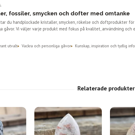
L
ler, fossiler, smycken och dofter med omtanke
ittar du handplockade kristaller, smycken, rökelse och doftprodukter fö
a gåvor. Vi väljer varje produkt med fokus på kvalitet, användning och 
ant utvalt
Vackra och personliga gåvor
Kunskap, inspiration och tydlig inf