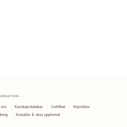
ORMATION
 oss
Kunskapsdatabas
Certifikat
Köpvillkor
dning
Kristaller & dess uppkomst