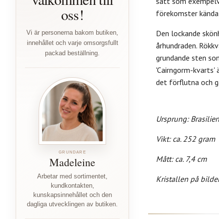
sätt som exempelvis
oss!
förekomster kända,
Den lockande skönh
Vi är personerna bakom butiken,
innehållet och varje omsorgsfullt
århundraden.
Rökkva
packad beställning.
grundande sten som
'Cairngorm-kvarts' 
det förflutna och g
Ursprung: Brasilie
Vikt: ca. 252 gram
GRUNDARE
Mått: ca. 7,4 cm
Madeleine
Arbetar med sortimentet,
Kristallen på bilde
kundkontakten,
kunskapsinnehållet och den
dagliga utvecklingen av butiken.