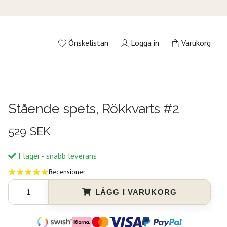
Önskelistan
Logga in
Varukorg
Stående spets, Rökkvarts #2
529 SEK
I lager - snabb leverans
Recensioner
LÄGG I VARUKORG