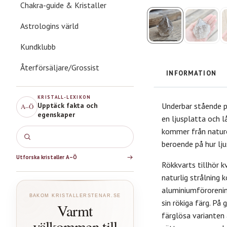
Chakra-guide & Kristaller
Astrologins värld
Kundklubb
Återförsäljare/Grossist
INFORMATION
KRISTALL-LEXIKON
Upptäck fakta och
Underbar stående po
A–Ö
egenskaper
en ljusplatta och lå
kommer från nature
Rosenkvart
beroende på hur lju
Utforska kristaller A–Ö
Rökkvarts tillhör 
naturlig strålning 
aluminiumförorenin
BAKOM KRISTALLERSTENAR.SE
sin rökiga färg. På
Varmt
färglösa varianten 
välkommen till