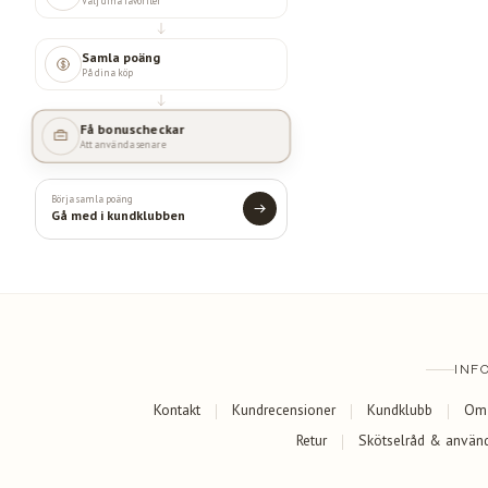
Välj dina favoriter
Samla poäng
På dina köp
Få bonuscheckar
Att använda senare
Börja samla poäng
Gå med i kundklubben
INF
Kontakt
Kundrecensioner
Kundklubb
Om
Retur
Skötselråd & använ