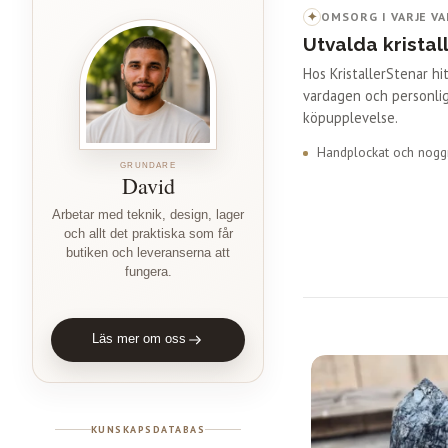
✦
OMSORG I VARJE VA
Utvalda kristal
Hos KristallerStenar h
vardagen och personlig
köpupplevelse.
Handplockat och noggr
GRUNDARE
David
Arbetar med teknik, design, lager
och allt det praktiska som får
butiken och leveranserna att
fungera.
Läs mer om oss
KUNSKAPSDATABAS