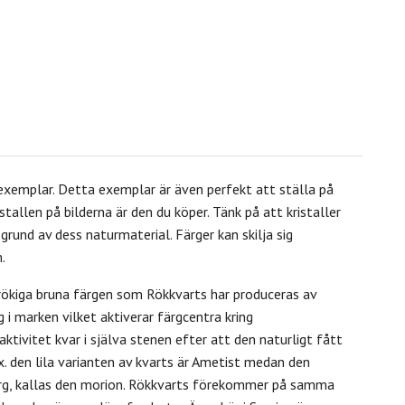
 exemplar. Detta exemplar är även perfekt att ställa på
istallen på bilderna är den du köper. Tänk på att kristaller
und av dess naturmaterial. Färger kan skilja sig
.
rökiga bruna färgen som Rökkvarts har produceras av
 i marken vilket aktiverar färgcentra kring
oaktivitet kvar i själva stenen efter att den naturligt fått
ex. den lila varianten av kvarts är Ametist medan den
rg, kallas den morion.
Rökkvarts förekommer på samma