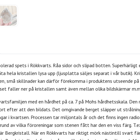
lerad spets i Rökkvarts. Råa sidor och slipad botten. Superhärligt
ta hela kristallen lysa upp (ljusplatta säljes separat i vår butik). Kr
n, små skillnader kan därför förekomma i produktens utseende på gr
set faller ner på kristallen samt även mellan olika bildskärmar m.m
kvartsfamiljen med en hårdhet på ca. 7 på Mohs hårdhetsskala. Den 
kort efter att den bildats. Det omgivande berget släpper ut strålning
gar i kvartsen.
Processen tar miljontals år och d
et finns ingen radi
 grund av vilka föroreningar som stenen fått har den en viss färg. T.
är Bergkristall. När en Rökkvarts har riktigt mörk nästintill svart fä