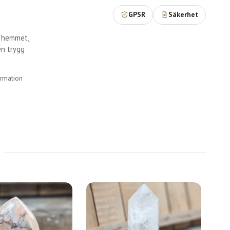
GPSR
Säkerhet
r hemmet,
en trygg
ormation