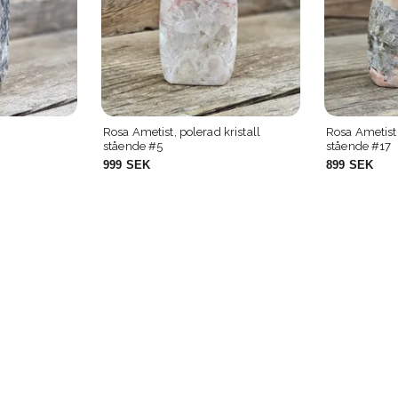
Dofter
Kristallvård
Rökelse
•
•
•
•
Rosa Ametist, polerad kristall
Rosa Ametist,
stående #5
stående #17
999 SEK
899 SEK