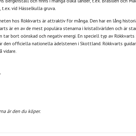
 Bergkristall och finns i många olika länder, t.ex. Brasilien och Ma
 t.ex. vid Hässelkulla gruva.
eten hos Rökkvarts är attraktiv för många. Den har en lång histori
rts är en av de mest populära stenarna i kristallvärlden och är st
 tar bort oönskad och negativ energi.
En speciell typ av Rökkvarts
är den
officiella nationella ädelstenen i Skottland. Rökkvarts
guidar
å vidare.
n
rna är den du köper.