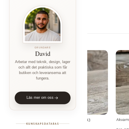
GRUNDARE
David
Arbetar med teknik, design, lager
och allt det praktiska som får
butiken och leveranserna att
fungera.
Läs mer om oss
Crazy Lace Agat, spets #13
Akvamarin, polerad s
KUNSKAPSDATABAS