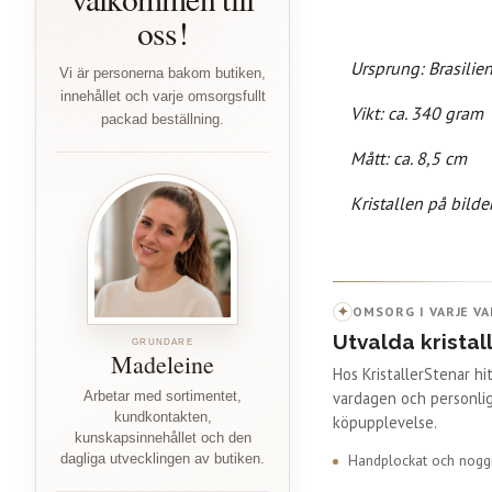
oss!
Ursprung: Brasilie
Vi är personerna bakom butiken,
innehållet och varje omsorgsfullt
Vikt: ca. 340 gram
packad beställning.
Mått: ca. 8,5 cm
Kristallen på bilde
✦
OMSORG I VARJE VA
Utvalda kristal
GRUNDARE
Madeleine
Hos KristallerStenar h
vardagen och personlig
Arbetar med sortimentet,
kundkontakten,
köpupplevelse.
kunskapsinnehållet och den
Handplockat och noggr
dagliga utvecklingen av butiken.