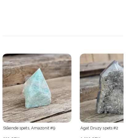
s, Amazonit #9
Agat Druzy spets #2
Ståe