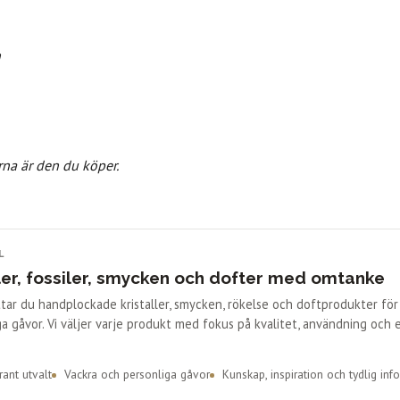
n
rna är den du köper.
L
ler, fossiler, smycken och dofter med omtanke
ittar du handplockade kristaller, smycken, rökelse och doftprodukter fö
a gåvor. Vi väljer varje produkt med fokus på kvalitet, användning och 
ant utvalt
Vackra och personliga gåvor
Kunskap, inspiration och tydlig inf