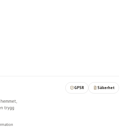
GPSR
Säkerhet
r hemmet,
en trygg
ormation