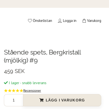
Önskelistan
Logga in
Varukorg
Stående spets, Bergkristall
(mjölkig) #9
459 SEK
I lager - snabb leverans
Recensioner
LÄGG I VARUKORG