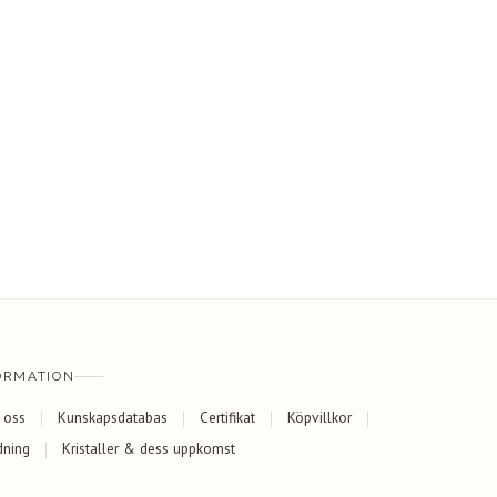
ORMATION
 oss
Kunskapsdatabas
Certifikat
Köpvillkor
dning
Kristaller & dess uppkomst