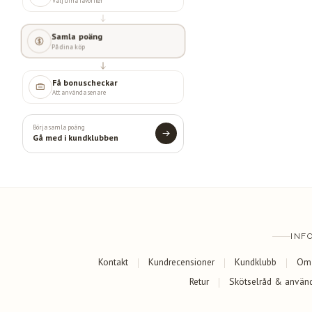
Välj dina favoriter
Samla poäng
På dina köp
Få bonuscheckar
Att använda senare
Börja samla poäng
Gå med i kundklubben
INF
Kontakt
Kundrecensioner
Kundklubb
Om
Retur
Skötselråd & använ