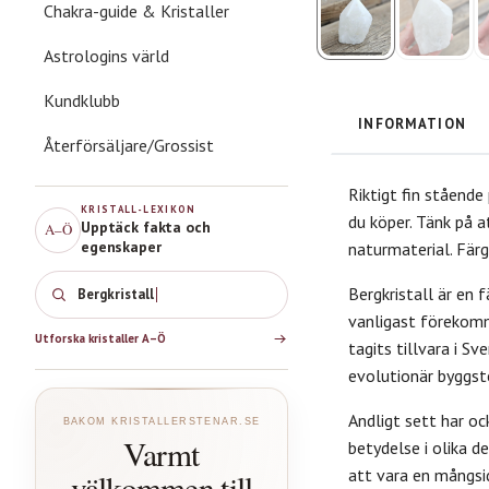
Chakra-guide & Kristaller
Astrologins värld
Kundklubb
INFORMATION
Återförsäljare/Grossist
Riktigt fin stående
KRISTALL-LEXIKON
du köper. Tänk på 
Upptäck fakta och
A–Ö
egenskaper
naturmaterial. Färg
Bergkristall är en 
Ber
vanligast förekom
Utforska kristaller A–Ö
tagits tillvara
i Sve
evolutionär byggste
Andligt sett har o
BAKOM KRISTALLERSTENAR.SE
Varmt
betydelse i olika d
att vara en mångsi
välkommen till