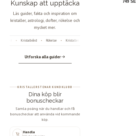
Kunskap att upptäcka
179 SEK
749 SEK
Läs guider, fakta och inspiration om
kristaller, astrologi, dofter, rökelse och
mycket mer.
fter
Kristallvård
Rökelse
Kristaller
Fossiler
Astrologi
Änglanu
•
•
•
•
•
•
Utforska alla guider
KRISTALLERSTENAR KUNDKLUBB
Dina köp blir
bonuscheckar
Samla poäng när du handlar och få
bonuscheckar att använda vid kommande
köp.
Handla