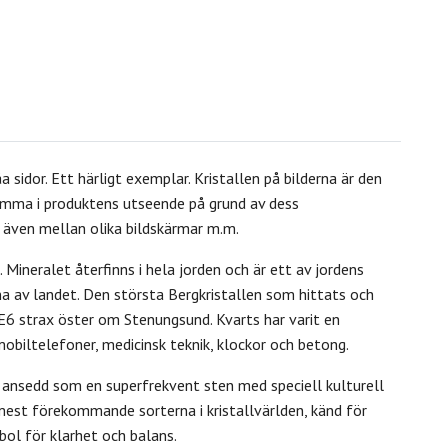
 sidor. Ett härligt exemplar. Kristallen på bilderna är den
komma i produktens utseende på grund av dess
mt även mellan olika bildskärmar m.m.
.
Mineralet återfinns i hela jorden och är ett av jordens
rna av landet. Den största Bergkristallen som hittats och
v E6 strax öster om Stenungsund. K
varts har varit en
 mobiltelefoner, medicinsk teknik, klockor och betong.
 ansedd som en superfrekvent sten med speciell kulturell
mest förekommande sorterna i kristallvärlden, känd för
ol för klarhet och balans.