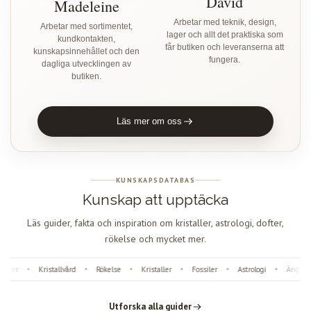
David
Madeleine
Arbetar med teknik, design,
Arbetar med sortimentet,
lager och allt det praktiska som
kundkontakten,
får butiken och leveranserna att
kunskapsinnehållet och den
fungera.
dagliga utvecklingen av
butiken.
Läs mer om oss
KUNSKAPSDATABAS
Kunskap att upptäcka
Läs guider, fakta och inspiration om kristaller, astrologi, dofter,
rökelse och mycket mer.
ter
Kristallvård
Rökelse
Kristaller
Fossiler
Astrologi
Änglanu
•
•
•
•
•
•
Utforska alla guider