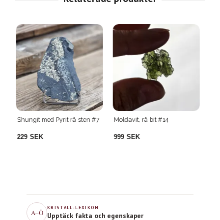
#7
Moldavit, rå bit #14
Purpurit rå sten #11
Bl
st
999 SEK
749 SEK
2
KRISTALL-LEXIKON
A–Ö
Upptäck fakta och egenskaper