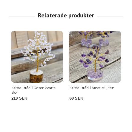
Kristallträd i Rosenkvarts,
Kristallträd i Ametist, liten
Kr
stor
st
219 SEK
69 SEK
3