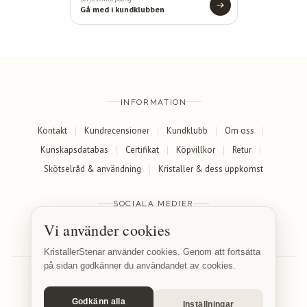
Gå med i kundklubben
INFORMATION
Kontakt
Kundrecensioner
Kundklubb
Om oss
Kunskapsdatabas
Certifikat
Köpvillkor
Retur
Skötselråd & användning
Kristaller & dess uppkomst
SOCIALA MEDIER
Vi använder cookies
Facebook
Instagram
KristallerStenar använder cookies. Genom att fortsätta
på sidan godkänner du användandet av cookies.
Godkänn alla
Inställningar