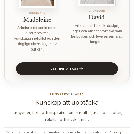
GRUNDARE
GRUNDARE
David
Madeleine
Arbetar med teknik, design,
Arbetar med sortimentet,
lager och allt det praktiska som
kundkontakten,
får butiken och leveranserna att
kunskapsinnehållet och den
fungera.
dagliga utvecklingen av
butiken.
Läs mer om oss
KUNSKAPSDATABAS
Kunskap att upptäcka
Läs guider, fakta och inspiration om kristaller, astrologi, dofter,
rökelse och mycket mer.
Dofter
Kristallvård
Rökelse
Kristaller
Fossiler
Astrologi
Ängl
•
•
•
•
•
•