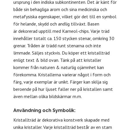
ursprung i den indiska subkontinenten. Det är känt för
både sin behagliga arom och sina medicinska och
metafysiska egenskaper, vilket gör det till en symbol
för helande, skydd och andlig tillväxt. Basen
är
dekorerad upptill med Karneol-chips. Varje träd
innehåller totalt ca. 150 stycken stenar, omkring 30
grenar. Tråden är trädd runt stenarna och inte
limmade. Säljes styckvis. Du köper ett kristallträd
enligt text & bild ovan. Tänk på att kristaller
kommer från naturen & naturlig ojämnhet kan
förekomma. Kristallerna varierar något i form och
färg, varje exemplar är unikt. Färger kan skilja sig
beroende på hur ljuset faller ner på kristallen samt
även mellan olika bildskärmar m.m.
Användning och Symbolik:
Kristallträd är dekorativa konstverk skapade med
unika kristaller. Varje kristallträd består av en stam