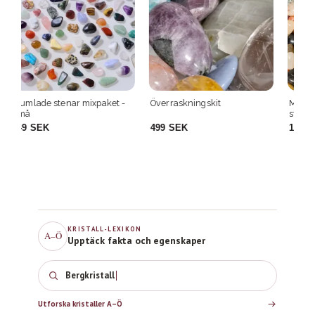
-
Överraskningskit
Mega-mix med trumlade
Sa
stenar (250 gram)
Ri
499 SEK
199 SEK
4
KRISTALL-LEXIKON
A–Ö
Upptäck fakta och egenskaper
Bergkristall
Utforska kristaller A–Ö