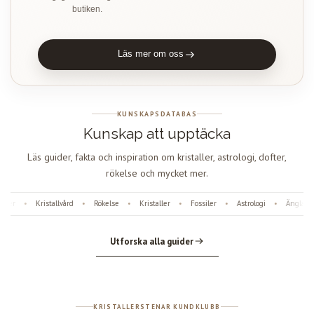
butiken.
Läs mer om oss
KUNSKAPSDATABAS
Kunskap att upptäcka
Läs guider, fakta och inspiration om kristaller, astrologi, dofter,
rökelse och mycket mer.
er
Kristallvård
Rökelse
Kristaller
Fossiler
Astrologi
Änglanum
•
•
•
•
•
•
Utforska alla guider
KRISTALLERSTENAR KUNDKLUBB