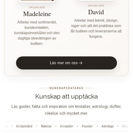
GRUNDARE
GRUNDARE
David
Madeleine
Arbetar med teknik, design,
Arbetar med sortimentet,
lager och allt det praktiska som
kundkontakten,
får butiken och leveranserna att
kunskapsinnehållet och den
fungera.
dagliga utvecklingen av
butiken.
Läs mer om oss
KUNSKAPSDATABAS
Kunskap att upptäcka
Läs guider, fakta och inspiration om kristaller, astrologi, dofter,
rökelse och mycket mer.
ter
Kristallvård
Rökelse
Kristaller
Fossiler
Astrologi
Änglanu
•
•
•
•
•
•