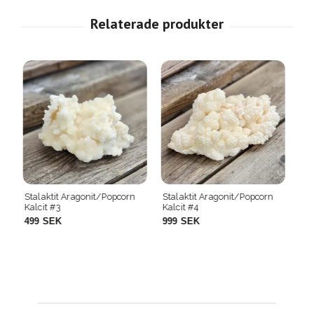
n
Stalaktit Aragonit/Popcorn
Stalaktit Aragonit/Popcorn
St
Kalcit #4
Kalcit #6
Ka
999 SEK
999 SEK
1 