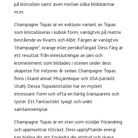
på kristallen samt även mellan olika bildskärmar
m.m.
Champagne Topas är en exklusiv variant av Topas
som kristalliseras i kubisk form, vanligtvis på matrix
bestående av Kvarts och Albit. Färgen är vanligtvis
"champagne", orange eller persikofärgad. Dess färg är
ett resultat från inneslutningar av järn och
kromelement som bildades i stenen under dess
skapelse för miljoner år sedan.
Champagne Topas
finns i bland annat Moçambique och USA (särskilt
Utah). Dessa T
opaskristaller har en mycket
intressant form och ofta en härlig transparens och
lyster. Ett fantastiskt lyxigt och unikt
samlarexemplar.
Champagne Topas är en sten som stödjer förändring
och uppmuntrar tillväxt
. Dess upplyftande energi
kan hjälpa dig att förändra din attityd och skapa