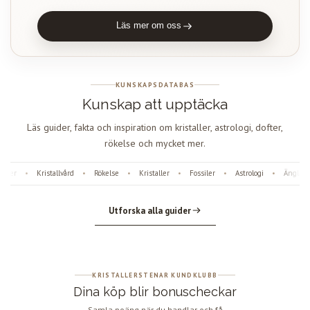
Läs mer om oss
KUNSKAPSDATABAS
Kunskap att upptäcka
Läs guider, fakta och inspiration om kristaller, astrologi, dofter,
rökelse och mycket mer.
ter
Kristallvård
Rökelse
Kristaller
Fossiler
Astrologi
Änglanum
•
•
•
•
•
•
Utforska alla guider
KRISTALLERSTENAR KUNDKLUBB
Dina köp blir bonuscheckar
Samla poäng när du handlar och få