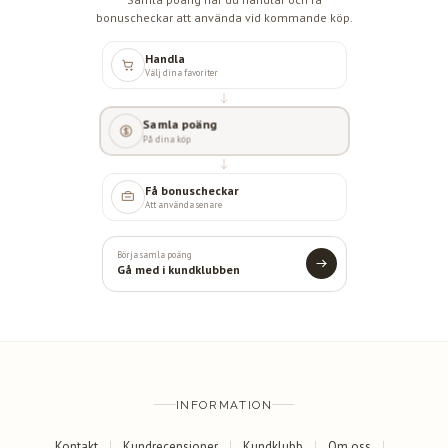
bonuscheckar att använda vid kommande köp.
Handla
Välj dina favoriter
Samla poäng
På dina köp
Få bonuscheckar
Att använda senare
Börja samla poäng
Gå med i kundklubben
INFORMATION
Kontakt
Kundrecensioner
Kundklubb
Om oss