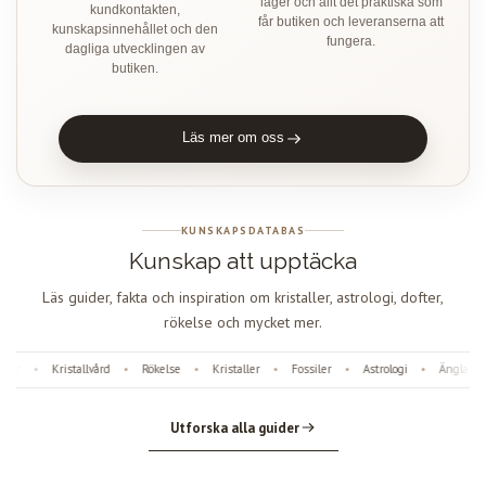
lager och allt det praktiska som
kundkontakten,
får butiken och leveranserna att
kunskapsinnehållet och den
fungera.
dagliga utvecklingen av
butiken.
Läs mer om oss
KUNSKAPSDATABAS
Kunskap att upptäcka
Läs guider, fakta och inspiration om kristaller, astrologi, dofter,
rökelse och mycket mer.
r
Kristallvård
Rökelse
Kristaller
Fossiler
Astrologi
Änglanumm
•
•
•
•
•
•
Utforska alla guider