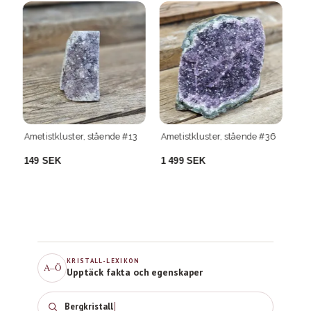
3
Ametistkluster, stående #36
Ametistkluster XL #14
Am
1 499 SEK
1 699 SEK
6
KRISTALL-LEXIKON
A–Ö
Upptäck fakta och egenskaper
Bergkris