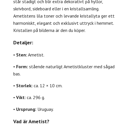
står stadigt och blir extra dekorativt på hyllor,
skrivbord, sideboard eller i en kristallsamling.
Ametistens lila toner och levande kristallyta ger ett
harmoniskt, elegant och exklusivt uttryck i hemmet.
Kristallen på bilderna är den du köper.
Detaljer:
•
Sten:
Ametist.
•
Form:
stående naturligt Ametistkluster med sågad
bas.
•
Storlek:
ca. 12 × 10 cm.
•
Vikt:
ca. 296 g.
•
Ursprung:
Uruguay.
Vad är Ametist?