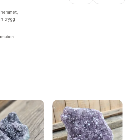
r hemmet,
en trygg
ormation