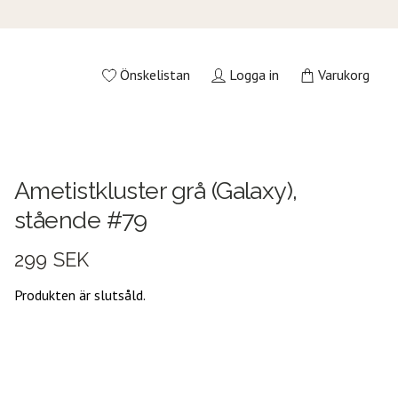
Önskelistan
Logga in
Varukorg
Ametistkluster grå (Galaxy),
stående #79
299 SEK
Produkten är slutsåld.