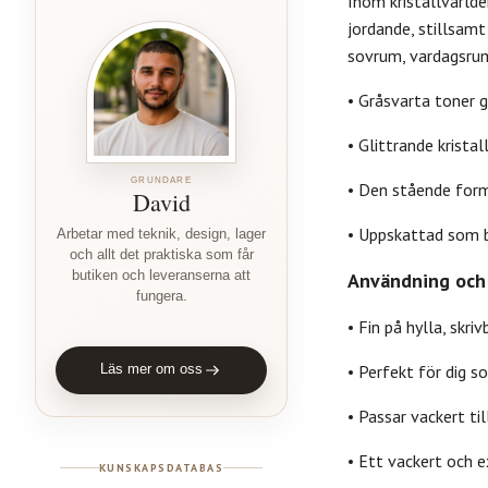
Inom kristallvärlde
jordande, stillsamt
sovrum, vardagsrum,
• Gråsvarta toner g
• Glittrande kristal
GRUNDARE
• Den stående form
David
• Uppskattad som b
Arbetar med teknik, design, lager
och allt det praktiska som får
butiken och leveranserna att
Användning och 
fungera.
• Fin på hylla, skri
• Perfekt för dig s
Läs mer om oss
• Passar vackert ti
• Ett vackert och e
KUNSKAPSDATABAS