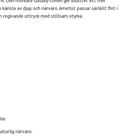
lans. Den mörkare Galaxy-tonen ger klustret ett mer
känsla av djup och närvaro. Ametist passar särskilt fint i
h rogivande uttryck med stillsam styrka.
ler.
aturlig närvaro.