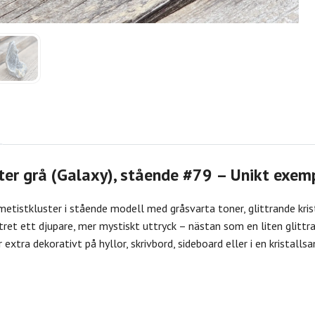
ter grå (Galaxy), stående #79 – Unikt exem
metistkluster i stående modell med gråsvarta toner, glittrande kris
tret ett djupare, mer mystiskt uttryck – nästan som en liten glitt
r extra dekorativt på hyllor, skrivbord, sideboard eller i en kristalls