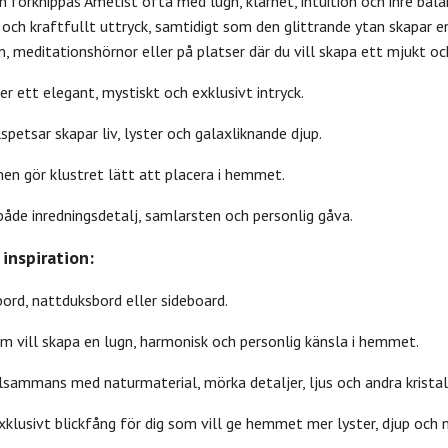
n förknippas Ametist ofta med lugn, klarhet, intuition och inre ba
 och kraftfullt uttryck, samtidigt som den glittrande ytan skapar en 
 meditationshörnor eller på platser där du vill skapa ett mjukt oc
er ett elegant, mystiskt och exklusivt intryck.
lspetsar skapar liv, lyster och galaxliknande djup.
en gör klustret lätt att placera i hemmet.
åde inredningsdetalj, samlarsten och personlig gåva.
inspiration:
vbord, nattduksbord eller sideboard.
om vill skapa en lugn, harmonisk och personlig känsla i hemmet.
llsammans med naturmaterial, mörka detaljer, ljus och andra kristal
xklusivt blickfång för dig som vill ge hemmet mer lyster, djup och n