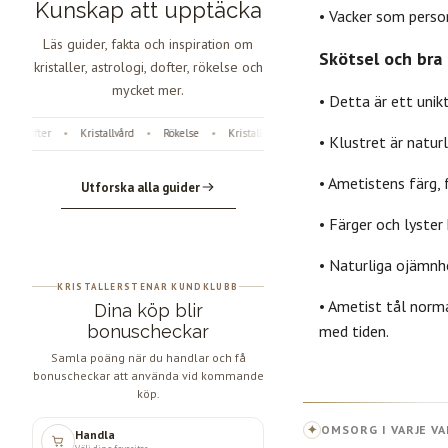
Kunskap att upptäcka
• Vacker som person
Läs guider, fakta och inspiration om
Skötsel och bra 
kristaller, astrologi, dofter, rökelse och
mycket mer.
• Detta är ett unik
Dofter
Kristallvård
Rökelse
Kristaller
Fossiler
Astrologi
Ängla
•
•
•
•
•
•
• Klustret är natur
• Ametistens färg, 
Utforska alla guider
• Färger och lyster
• Naturliga ojämnh
KRISTALLERSTENAR KUNDKLUBB
• Ametist tål norma
Dina köp blir
bonuscheckar
med tiden.
Samla poäng när du handlar och få
bonuscheckar att använda vid kommande
köp.
✦
OMSORG I VARJE VA
Handla