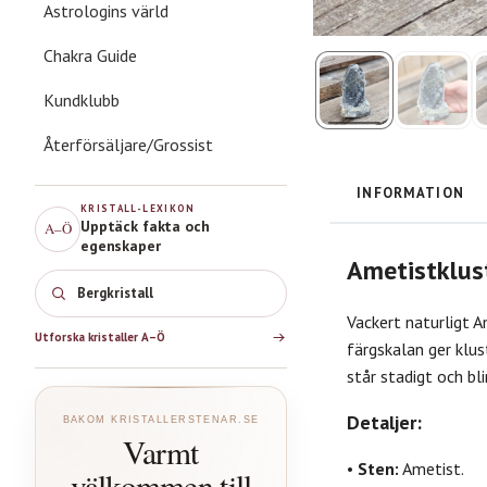
Astrologins värld
Chakra Guide
Kundklubb
Återförsäljare/Grossist
INFORMATION
KRISTALL-LEXIKON
Upptäck fakta och
A–Ö
egenskaper
Ametistklus
Bergkristall
Vackert naturligt A
Utforska kristaller A–Ö
färgskalan ger klus
står stadigt och bli
Detaljer:
BAKOM KRISTALLERSTENAR.SE
Varmt
•
Sten:
Ametist.
välkommen till