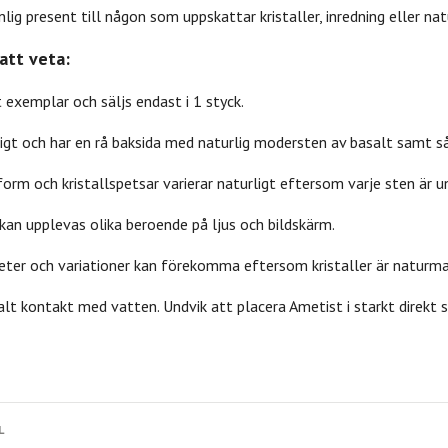
lig present till någon som uppskattar kristaller, inredning eller nat
att veta:
t exemplar och säljs endast i 1 styck.
nummer
Dofter
Kristallvård
Rökelse
•
•
•
•
ligt och har en rå baksida med naturlig modersten av basalt samt så
form och kristallspetsar varierar naturligt eftersom varje sten är u
 kan upplevas olika beroende på ljus och bildskärm.
eter och variationer kan förekomma eftersom kristaller är naturmat
lt kontakt med vatten. Undvik att placera Ametist i starkt direkt 
L