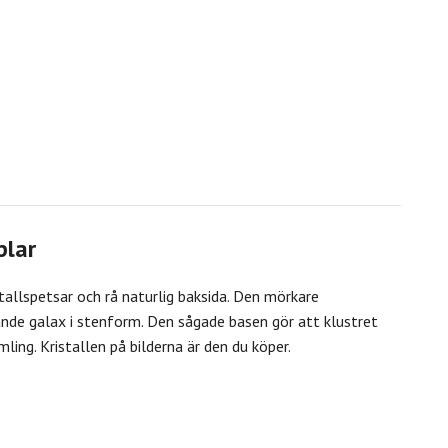
plar
tallspetsar och rå naturlig baksida. Den mörkare
rande galax i stenform. Den sågade basen gör att klustret
amling. Kristallen på bilderna är den du köper.