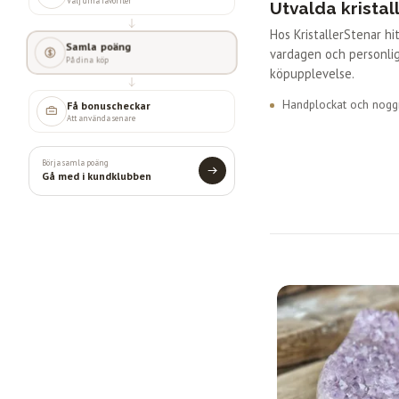
Välj dina favoriter
Utvalda kristal
Hos KristallerStenar h
Samla poäng
vardagen och personlig
På dina köp
köpupplevelse.
Handplockat och noggr
Få bonuscheckar
Att använda senare
Börja samla poäng
Gå med i kundklubben