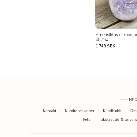
anter
Ametistkluster med polerade kanter
Ametistkluster, ståen
XL #14
1 749 SEK
729 SEK
INF
Kontakt
Kundrecensioner
Kundklubb
Om
Retur
Skötselråd & använ