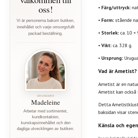
oss!
•
Färg/uttryck:
nat
•
Form:
stående nat
Vi är personerna bakom butiken,
innehållet och varje omsorgsfullt
•
Storlek:
ca. 10 × 
packad beställning.
•
Vikt:
ca. 328 g.
•
Ursprung:
Urugua
Vad är Ametist?
Ametist är en natur
Ametist kan också 
GRUNDARE
Madeleine
Detta Ametistkluste
Arbetar med sortimentet,
baksidan visar sten
kundkontakten,
kunskapsinnehållet och den
Känsla och egen
dagliga utvecklingen av butiken.