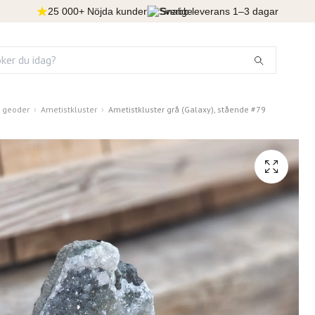
25 000+ Nöjda kunder
Snabb leverans 1–3 dagar
& geoder
Ametistkluster
Ametistkluster grå (Galaxy), stående #79