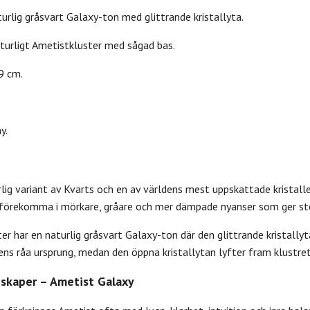
urlig gråsvart Galaxy-ton med glittrande kristallyta.
urligt Ametistkluster med sågad bas.
9 cm.
y.
lig variant av Kvarts och en av världens mest uppskattade kristalle
förekomma i mörkare, gråare och mer dämpade nyanser som ger ste
r har en naturlig gråsvart Galaxy-ton där den glittrande kristallyt
ens råa ursprung, medan den öppna kristallytan lyfter fram klustret
skaper – Ametist Galaxy