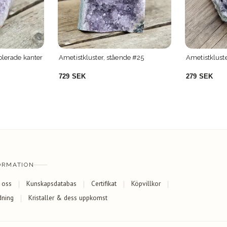
de #25
Ametistkluster stor #5
Ametistklust
279 SEK
3 249 SEK
ORMATION
 oss
Kunskapsdatabas
Certifikat
Köpvillkor
dning
Kristaller & dess uppkomst