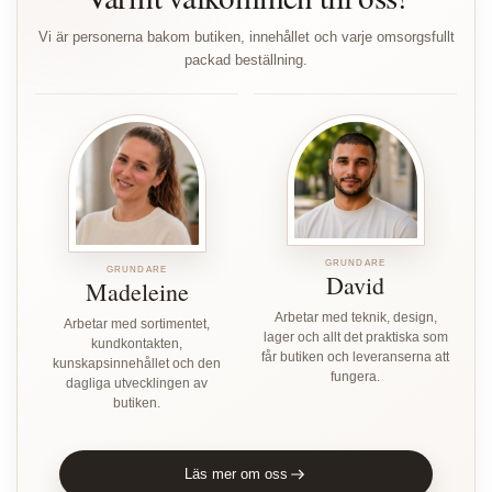
Vi är personerna bakom butiken, innehållet och varje omsorgsfullt
packad beställning.
GRUNDARE
GRUNDARE
David
Madeleine
Arbetar med teknik, design,
Arbetar med sortimentet,
lager och allt det praktiska som
kundkontakten,
får butiken och leveranserna att
kunskapsinnehållet och den
fungera.
dagliga utvecklingen av
butiken.
Läs mer om oss