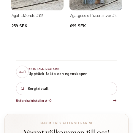
Agatgeod diffuser silver #1
Agatgeod i par #10
Ag
699 SEK
329 SEK
1
KRISTALL-LEXIKON
A–Ö
Upptäck fakta och egenskaper
Bergkristall
Utforska kristaller A–Ö
BAKOM KRISTALLERSTENAR.SE
Varmt välkommen till oss!