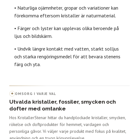
• Naturliga ojämnheter, gropar och variationer kan
förekomma eftersom kristaller är naturmaterial.
• Färger och lyster kan upplevas olika beroende på
ljus och bildskärm.
• Undvik längre kontakt med vatten, starkt solljus
och starka rengöringsmedel för att bevara stenens
färg och yta.
✦
OMSORG I VARJE VAL
Utvalda kristaller, fossiler, smycken och
dofter med omtanke
Hos KristallerStenar hittar du handplockade kristaller, smycken,
rökelse och doftprodukter för hemmet, vardagen och
personliga gåvor. Vi väljer varje produkt med fokus på kvalitet,
användning och en trygg köpupplevelse.