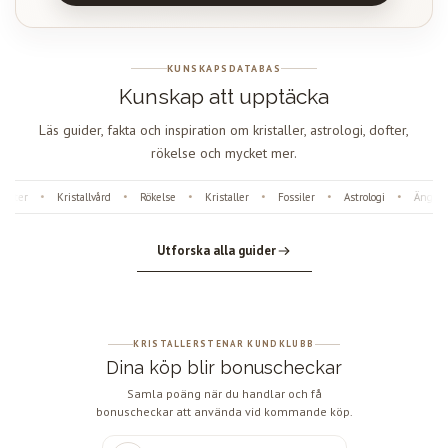
KUNSKAPSDATABAS
Kunskap att upptäcka
Läs guider, fakta och inspiration om kristaller, astrologi, dofter,
rökelse och mycket mer.
fter
Kristallvård
Rökelse
Kristaller
Fossiler
Astrologi
Änglanu
•
•
•
•
•
•
Utforska alla guider
KRISTALLERSTENAR KUNDKLUBB
Dina köp blir bonuscheckar
Samla poäng när du handlar och få
bonuscheckar att använda vid kommande köp.