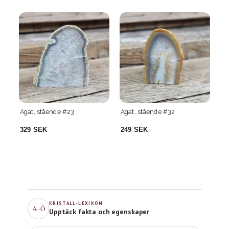
Agat, stående #32
Agat, stående #38
249 SEK
219 SEK
KRISTALL-LEXIKON
A–Ö
Upptäck fakta och egenskaper