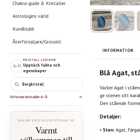
Chakra-guide & Kristaller
Astrologins värld
Kundklubb
Återförsäljare/Grossist
INFORMATION
KRISTALL-LEXIKON
Upptäck fakta och
A–Ö
egenskaper
Blå Agat, s
Bergkristall
Vacker Agat i ståen
ge stenen sitt kara
Utforska kristaller A–Ö
Den stående formen 
Detaljer:
BAKOM KRISTALLERSTENAR.SE
Varmt
•
Sten:
Agat, färgad
välkommen till