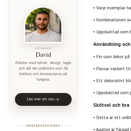
• Varje exemplar h
• Kombinationen av 
• Uppskattad som b
Användning och 
GRUNDARE
David
• Fin som dekor på 
Arbetar med teknik, design, lager
• Passar vackert ti
och allt det praktiska som får
butiken och leveranserna att
fungera.
• Ett dekorativt bl
• Uppskattad som pe
Läs mer om oss
Skötsel och bra 
• Detta är ett unik
KUNSKAPSDATABAS
• Agaten är färgad 