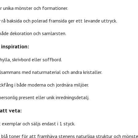
ar unika mönster och formationer.
rå baksida och polerad framsida ger ett levande uttryck.
åde dekoration och samlarsten.
inspiration:
hylla, skrivbord eller soffbord.
llsammans med naturmaterial och andra kristaller.
ickfång i både moderna och jordnära miljöer.
rsonlig present eller unik inredningsdetalj.
att veta:
t exemplar och säljs endast i 1 styck.
i blå toner för att framhäva stenens naturliga struktur och mönste