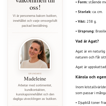
•
Form:
stående mo
oss!
•
Storlek:
ca. cm.
Vi är personerna bakom butiken,
innehållet och varje omsorgsfullt
•
Vikt:
238 g.
packad beställning.
•
Ursprung:
Brasili
Vad är Agat?
Agat är en naturlig
naturen och får sit
Agat är uppskattad
GRUNDARE
Känsla och egen
Madeleine
Arbetar med sortimentet,
Inom kristallvärlde
kundkontakten,
som passar i många 
kunskapsinnehållet och den
dagliga utvecklingen av butiken.
• Djupblå toner fra