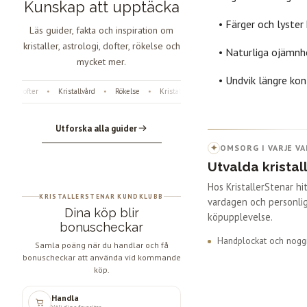
Kunskap att upptäcka
• Färger och lyster
Läs guider, fakta och inspiration om
kristaller, astrologi, dofter, rökelse och
• Naturliga ojämnh
mycket mer.
• Undvik längre kon
Dofter
Kristallvård
Rökelse
Kristaller
Fossiler
Astrologi
Ängl
•
•
•
•
•
•
Utforska alla guider
✦
OMSORG I VARJE VA
Utvalda kristal
Hos KristallerStenar h
KRISTALLERSTENAR KUNDKLUBB
vardagen och personlig
Dina köp blir
köpupplevelse.
bonuscheckar
Handplockat och noggr
Samla poäng när du handlar och få
bonuscheckar att använda vid kommande
köp.
Handla