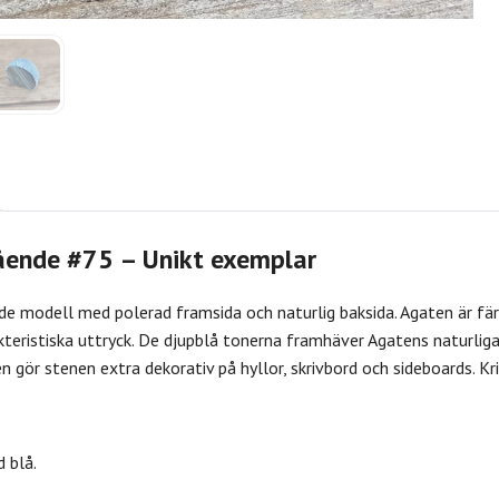
tående #75 – Unikt exemplar
de modell med polerad framsida och naturlig baksida. Agaten är fär
kteristiska uttryck. De djupblå tonerna framhäver Agatens naturlig
gör stenen extra dekorativ på hyllor, skrivbord och sideboards. Kri
 blå.