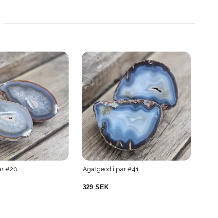
geod i par #41
Agatgeod i par #53
 SEK
299 SEK