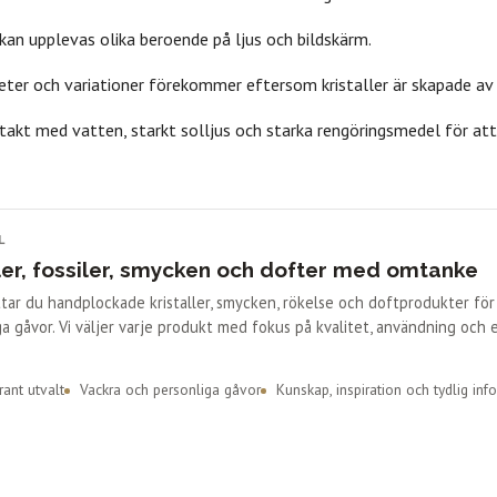
 kan upplevas olika beroende på ljus och bildskärm.
eter och variationer förekommer eftersom kristaller är skapade av
takt med vatten, starkt solljus och starka rengöringsmedel för att
anummer
Dofter
Kristallvård
Rökelse
•
•
•
•
L
ler, fossiler, smycken och dofter med omtanke
ittar du handplockade kristaller, smycken, rökelse och doftprodukter fö
a gåvor. Vi väljer varje produkt med fokus på kvalitet, användning och 
ant utvalt
Vackra och personliga gåvor
Kunskap, inspiration och tydlig inf