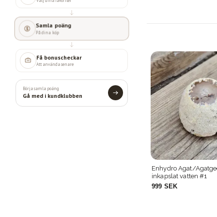
Välj dina favoriter
Samla poäng
På dina köp
Få bonuscheckar
Att använda senare
Börja samla poäng
Gå med i kundklubben
er #1
Enhydro Agat/Agatgeod med
Agatgeod i p
inkapslat vatten #1
999 SEK
329 SEK