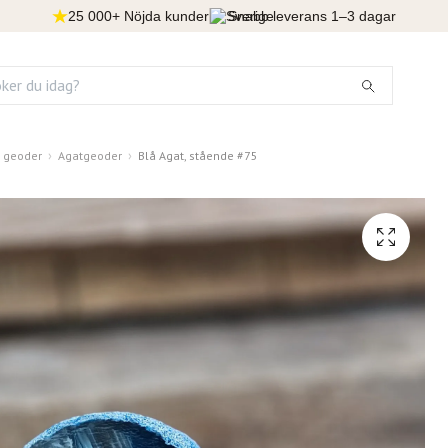
25 000+ Nöjda kunder
Snabb leverans 1–3 dagar
& geoder
Agatgeoder
Blå Agat, stående #75