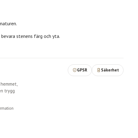
 naturen.
 bevara stenens färg och yta.
GPSR
Säkerhet
r hemmet,
en trygg
ormation