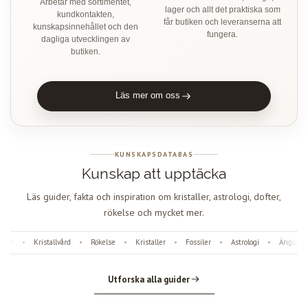
Arbetar med sortimentet,
lager och allt det praktiska som
kundkontakten,
får butiken och leveranserna att
kunskapsinnehållet och den
fungera.
dagliga utvecklingen av
butiken.
Läs mer om oss
KUNSKAPSDATABAS
Kunskap att upptäcka
Läs guider, fakta och inspiration om kristaller, astrologi, dofter,
rökelse och mycket mer.
er
Kristallvård
Rökelse
Kristaller
Fossiler
Astrologi
Änglanumm
•
•
•
•
•
•
Utforska alla guider