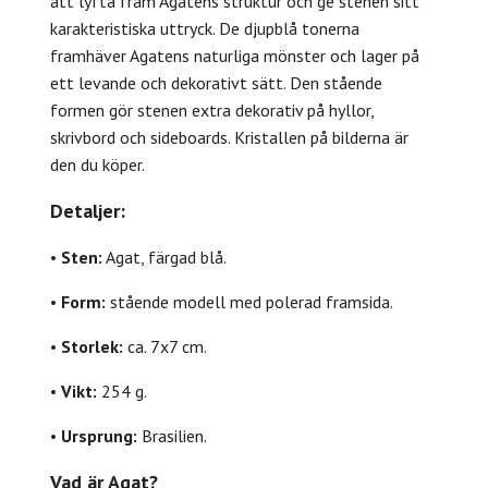
att lyfta fram Agatens struktur och ge stenen sitt
karakteristiska uttryck. De djupblå tonerna
framhäver Agatens naturliga mönster och lager på
ett levande och dekorativt sätt. Den stående
formen gör stenen extra dekorativ på hyllor,
skrivbord och sideboards. Kristallen på bilderna är
den du köper.
Detaljer:
•
Sten:
Agat, färgad blå.
•
Form:
stående modell med polerad framsida.
•
Storlek:
ca. 7x7 cm.
•
Vikt:
254 g.
•
Ursprung:
Brasilien.
Vad är Agat?