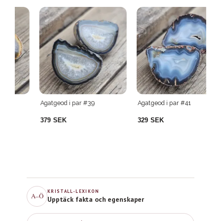
Agatgeod i par #39
Agatgeod i par #41
Ag
379 SEK
329 SEK
2
KRISTALL-LEXIKON
A–Ö
Upptäck fakta och egenskaper