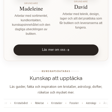
GRUNDARE
GRUNDARE
David
Madeleine
Arbetar med teknik, design,
Arbetar med sortimentet,
lager och allt det praktiska som
kundkontakten,
får butiken och leveranserna att
kunskapsinnehållet och den
fungera.
dagliga utvecklingen av
butiken.
Läs mer om oss
KUNSKAPSDATABAS
Kunskap att upptäcka
Läs guider, fakta och inspiration om kristaller, astrologi, dofter,
rökelse och mycket mer.
fter
Kristallvård
Rökelse
Kristaller
Fossiler
Astrologi
Änglanu
•
•
•
•
•
•