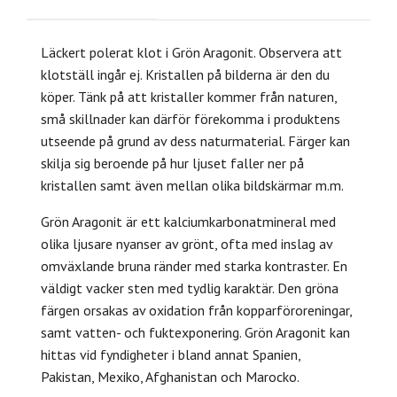
Läckert polerat klot i Grön Aragonit. Observera att
klotställ ingår ej. Kristallen på bilderna är den du
köper. Tänk på att kristaller kommer från naturen,
små skillnader kan därför förekomma i produktens
utseende på grund av dess naturmaterial. Färger kan
skilja sig beroende på hur ljuset faller ner på
kristallen samt även mellan olika bildskärmar m.m.
Grön Aragonit är ett kalciumkarbonatmineral med
olika ljusare nyanser av grönt, ofta med inslag av
omväxlande bruna ränder med starka kontraster. En
väldigt vacker sten med tydlig karaktär.
Den gröna
färgen orsakas av oxidation från kopparföroreningar,
samt vatten- och fuktexponering. Grön Aragonit kan
hittas vid fyndigheter i bland annat Spanien,
Pakistan, Mexiko, Afghanistan och Marocko.