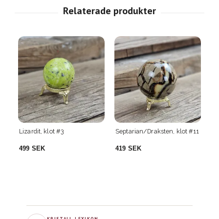
Septarian/Draksten, klot #11
Septarian/Draksten, klot #15
S
#
419 SEK
999 SEK
9
KRISTALL-LEXIKON