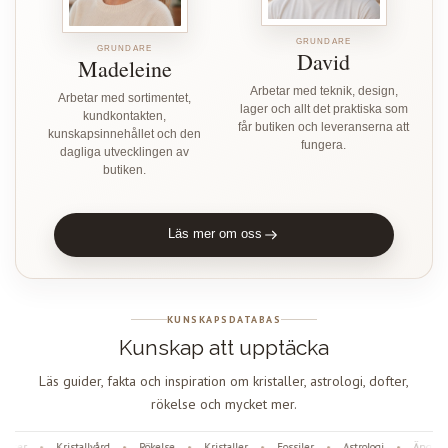
GRUNDARE
GRUNDARE
David
Madeleine
Arbetar med teknik, design,
Arbetar med sortimentet,
lager och allt det praktiska som
kundkontakten,
får butiken och leveranserna att
kunskapsinnehållet och den
fungera.
dagliga utvecklingen av
butiken.
Läs mer om oss
KUNSKAPSDATABAS
Kunskap att upptäcka
Läs guider, fakta och inspiration om kristaller, astrologi, dofter,
rökelse och mycket mer.
ter
Kristallvård
Rökelse
Kristaller
Fossiler
Astrologi
Änglanu
•
•
•
•
•
•