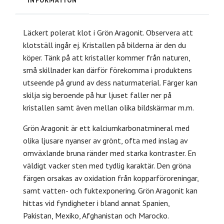
INFORMATION
Läckert polerat klot i Grön Aragonit. Observera att
klotställ ingår ej. Kristallen på bilderna är den du
köper. Tänk på att kristaller kommer från naturen,
små skillnader kan därför förekomma i produktens
utseende på grund av dess naturmaterial. Färger kan
skilja sig beroende på hur ljuset faller ner på
kristallen samt även mellan olika bildskärmar m.m.
Grön Aragonit är ett kalciumkarbonatmineral med
olika ljusare nyanser av grönt, ofta med inslag av
omväxlande bruna ränder med starka kontraster. En
väldigt vacker sten med tydlig karaktär.
Den gröna
färgen orsakas av oxidation från kopparföroreningar,
samt vatten- och fuktexponering. Grön Aragonit kan
hittas vid fyndigheter i bland annat Spanien,
Pakistan, Mexiko, Afghanistan och Marocko.