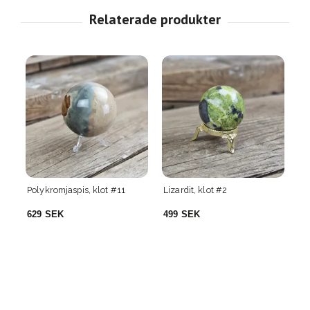
Lizardit, klot #2
Lizardit, klot #3
Se
499 SEK
499 SEK
3