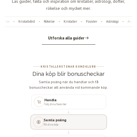
Läs guider, fakta och inspiration om kristaller, astrologi, dofter,
rökelse och mycket mer.
fter
Kristallvård
Rökelse
Kristaller
Fossiler
Astrologi
Änglan
•
•
•
•
•
•
Utforska alla guider
KRISTALLERSTENAR KUNDKLUBB
Dina köp blir bonuscheckar
Samla poäng när du handlar och få
bonuscheckar att använda vid kommande köp.
Handla
Välj dina favoriter
Samla poäng
På dina köp