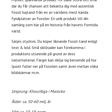
där du får chansen att bekanta dig med autentisk
fossil hajtand från en av världens mest kända
fyndplatser av fossiler. En unik produkt till din
samling som bär på en historia från havets forntida
värld.
Säljes styckvis. Du köper liknande fossil-tand enligt
text & bild. S
må skillnader kan förekomma i
produktens utseende på grund av dess
naturmaterial.
Färger kan skilja sig beroende på hur
ljuset faller ner på fossilen samt även mellan olika
bildskärmar m.m.
Ursprung: Khouribga i Marocko
Ålder: ca. 50-60 milj. år
Vikt: ca. 10-18 gram