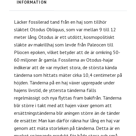
INFORMATION
Läcker fossilerad tand
från en haj som tillhör
släktet Otodus Obliquus, som var mellan 9 till 12
meter lång.
Otodus är ett utdött, kosmopolitiskt
släkte av makrillhaj som levde från Paleocen till
Pliocen epoken, vilket betyder att de är omkring 50-
60 miljoner år gamla.
Fossilerna av Otodus-hajar
indikerar att de var mycket stora, de största kända
tänderna som hittats mäter cirka 10,4 centimeter på
höjden.
Tänderna på en haj växer upprepade under
hajens livstid, de yttersta tänderna fälls
regelmässigt och nya flyttas fram bakifrån.
Tänderna
blir större i takt med att hajen växer genom att
ersättningständerna blir aningen större än de tänder
de ersätter. Man kan därför räkna hur lång en haj var
genom att mäta storleken på tänderna. Detta är en
mycket spännande produkt för både stora och små