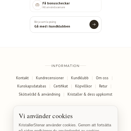
Få bonuscheckar
Att använda senare
Börja samla poäng
Gå med i kundklubben
INFORMATION
Kontakt
Kundrecensioner
Kundklubb
Om oss
Kunskapsdatabas
Certifikat
Köpvillkor
Retur
Skötselråd & användning
Kristaller & dess uppkomst
SOCIALA MEDIER
Vi använder cookies
Facebook
Instagram
KristallerStenar använder cookies. Genom att fortsätta
på sidan godkänner du användandet av cookies.